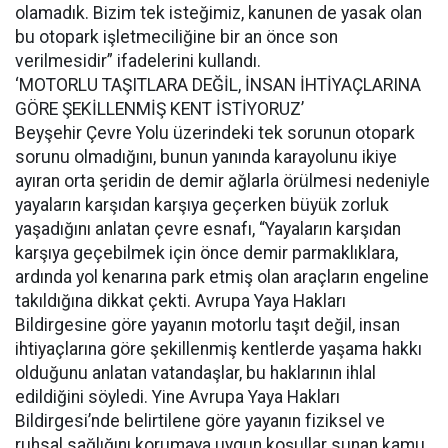
olamadık. Bizim tek isteğimiz, kanunen de yasak olan
bu otopark işletmeciliğine bir an önce son
verilmesidir” ifadelerini kullandı.
‘MOTORLU TAŞITLARA DEĞİL, İNSAN İHTİYAÇLARINA
GÖRE ŞEKİLLENMİŞ KENT İSTİYORUZ’
Beyşehir Çevre Yolu üzerindeki tek sorunun otopark
sorunu olmadığını, bunun yanında karayolunu ikiye
ayıran orta şeridin de demir ağlarla örülmesi nedeniyle
yayaların karşıdan karşıya geçerken büyük zorluk
yaşadığını anlatan çevre esnafı, “Yayaların karşıdan
karşıya geçebilmek için önce demir parmaklıklara,
ardında yol kenarına park etmiş olan araçların engeline
takıldığına dikkat çekti. Avrupa Yaya Hakları
Bildirgesine göre yayanın motorlu taşıt değil, insan
ihtiyaçlarına göre şekillenmiş kentlerde yaşama hakkı
olduğunu anlatan vatandaşlar, bu haklarının ihlal
edildiğini söyledi. Yine Avrupa Yaya Hakları
Bildirgesi’nde belirtilene göre yayanın fiziksel ve
ruhsal sağlığını korumaya uygun koşullar sunan kamu