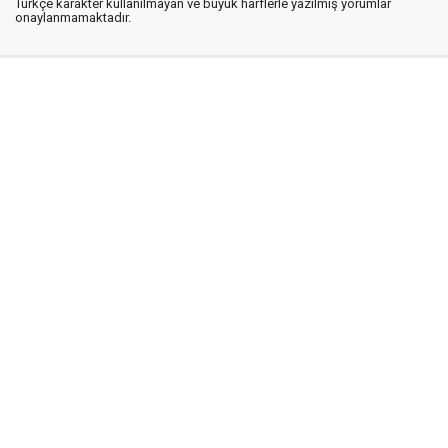
Türkçe karakter kullanılmayan ve büyük harflerle yazılmış yorumlar
onaylanmamaktadır.