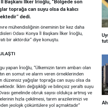
l Başkanı İlker İrioğlu, “Bölgede son
ar toprağa can suyu olsa da kalıcı
mektedir” dedi.
vre mühendisliğinin öneminin bir kez daha
isleri Odası Konya İl Başkanı İlker İrioğlu,
Uy
ati bir aktördür" diye konuştu.
tu
 ULAŞTI
rgu yapan İrioğlu, “Ülkemizin tarım ambarı olan
atın en somut ve alarm veren örneklerinden
n düzensiz yağışlar toprağa can suyu olsa da
ektedir. İklim değişikliği ve bilinçsiz yeraltı suyu
Ovası genelinde obruk sayısı oldukça artmış ve
yelerinin hızla çekilmesi, tarım arazilerimizi ve
Ah
eden jeolojik çöküntülere yol açmaktadır”