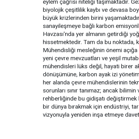
eylem çağrısı niteliği taşımaktadır. G
biyolojik çeşitlilik kaybı ve devasa boyut
büyük krizlerinden birini yaşamaktadır.
sanayileşmeye bağlı karbon emisyonla
Havzası'nda yer almanın getirdiği yoğ
hissetmektedir. Tam da bu noktada, kr
Mühendisliği mesleğinin önemi açığa çı
yeni çevre mevzuatları ve yeşil mutab
mühendisleri lüks değil, hayati birer a
dönüşümüne, karbon ayak izi yönetimi
her alanda çevre mühendislerinin tekni
sorunları sınır tanımaz; ancak bilimi
rehberliğinde bu gidişatı değiştirmek 
bir dünya bırakmak için endüstriyi, ta
vizyonuyla yeniden inşa etmeye davet