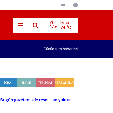
Konya
24 °C
15:29
Merkez Bankası rezervleri açıklandı
Günün tüm
haberleri