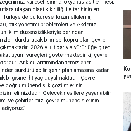
ezegenimiz; küresel ısınma, okyanus asitlenmesi,
lara ulaşan plastik kirliliği ile tarihinin en
 Türkiye de bu küresel krizin etkilerini;
rı, atık yönetimi problemleri ve Akdeniz
un iklim düzensizlikleriyle derinden
izleri durduracak bilimsel köprü olan Çevre
kmaktadır. 2026 yılı itibarıyla yürürlüğe giren
akat uyum süreçleri göstermektedir ki; çevre
ktördür. Atık su arıtımından temiz enerji
Ko
nden sürdürülebilir şehir planlamasına kadar
ye
k bilgisine ihtiyaç duyulmaktadır. Çevre
n ve doğru mühendislik çözümlerinin
bizim elimizdedir. Gelecek nesillere yaşanabilir
rımı ve şehirlerimizi çevre mühendislerinin
 ediyoruz.”