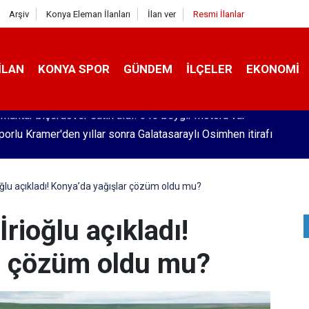
Arşiv
Konya Eleman İlanları
İlan ver
Resmi İlanlar
İLAN
KONYA SPOR
GÜNDEM
İLÇELER
EKONOMI
orlu Kramer'den yıllar sonra Galatasaraylı Osimhen itirafı
ğlu açıkladı! Konya’da yağışlar çözüm oldu mu?
rioğlu açıkladı!
r çözüm oldu mu?