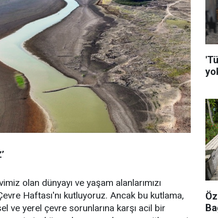
'Tü
yo
’
 evimiz olan dünyayı ve yaşam alanlarımızı
vre Haftası'nı kutluyoruz. Ancak bu kutlama,
Öz
Ba
l ve yerel çevre sorunlarına karşı acil bir