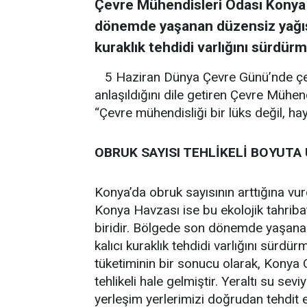
Çevre Mühendisleri Odası Konya İ
dönemde yaşanan düzensiz yağışl
kuraklık tehdidi varlığını sürdür
5 Haziran Dünya Çevre Günü’nde çe
anlaşıldığını dile getiren Çevre Mühend
“Çevre mühendisliği bir lüks değil, hay
OBRUK SAYISI TEHLİKELİ BOYUTA
Konya’da obruk sayısının arttığına vu
Konya Havzası ise bu ekolojik tahrib
biridir. Bölgede son dönemde yaşana
kalıcı kuraklık tehdidi varlığını sürdürm
tüketiminin bir sonucu olarak, Konya 
tehlikeli hale gelmiştir. Yeraltı su sevi
yerleşim yerlerimizi doğrudan tehdit 