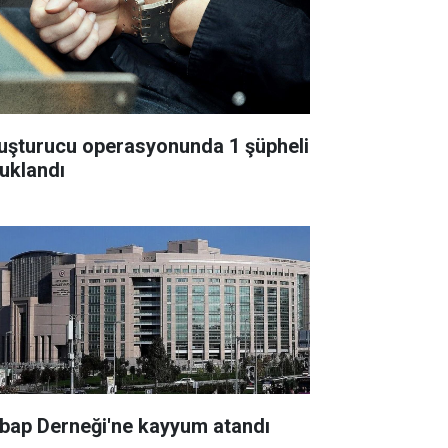
uşturucu operasyonunda 1 şüpheli
tuklandı
bap Derneği'ne kayyum atandı