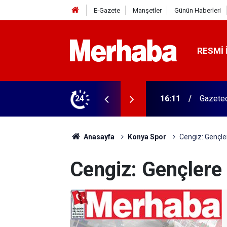
E-Gazete
Manşetler
Günün Haberleri
RESMI 
ğitim Kampüsü'ne ziyaret
24
15:45
Başkan 
Anasayfa
Konya Spor
Cengiz: Gençle
Cengiz: Gençlere