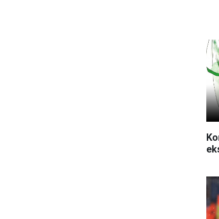
Ko
ek