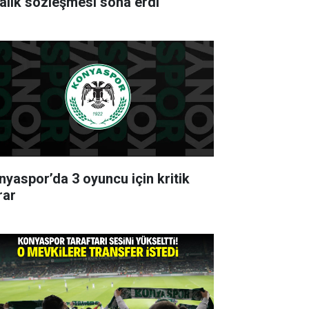
ralık sözleşmesi sona erdi
nyaspor’da 3 oyuncu için kritik
rar