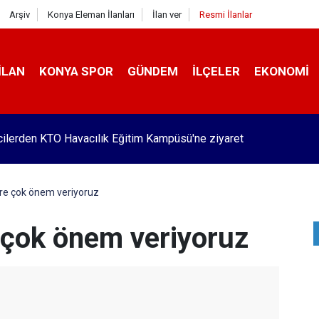
Arşiv
Konya Eleman İlanları
İlan ver
Resmi İlanlar
İLAN
KONYA SPOR
GÜNDEM
İLÇELER
EKONOMI
Pekyatırmacı’dan esnaf ziyareti
re çok önem veriyoruz
 çok önem veriyoruz