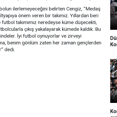
tbolun ilerlemeyeceğini belirten Cengiz, “Medaş
ltyapıya önem veren bir takımız. Yıllardan beri
ne futbol takımımız neredeyse küme düşecekti,
tbolcularla çıkış yakalayarak kümede kaldık. Bu
ndeler. İyi futbol oynuyorlar ve zirveyi
Dü
ama, benim gönlüm zaten her zaman gençlerden
Ko
r” dedi.
Ko