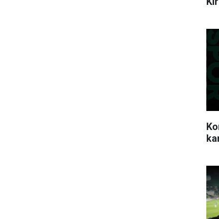
Ki
Ko
ka