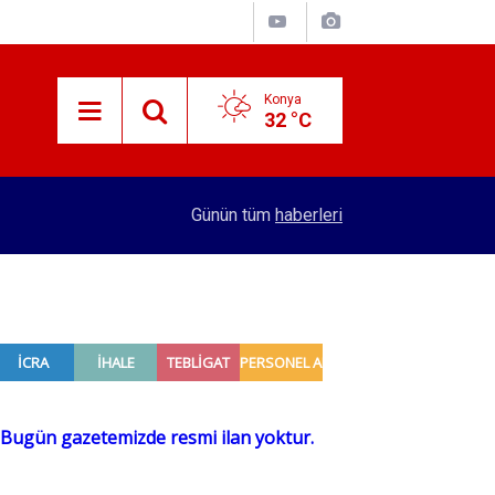
Konya
32 °C
15:38
Konyalı patron 70 bin TL maaşla personel arıyor!
Günün tüm
haberleri