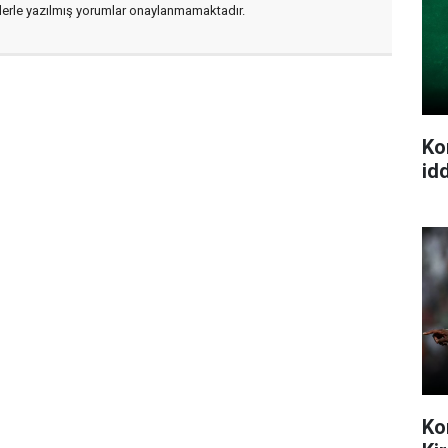
flerle yazılmış yorumlar onaylanmamaktadır.
Ko
idd
Ko