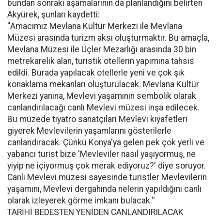
bundan sonraki aşamalarının da planlandığını belirten
Akyürek, şunları kaydetti:
''Amacımız Mevlana Kültür Merkezi ile Mevlana
Müzesi arasında turizm aksı oluşturmaktır. Bu amaçla,
Mevlana Müzesi ile Üçler Mezarlığı arasında 30 bin
metrekarelik alan, turistik otellerin yapımına tahsis
edildi. Burada yapılacak otellerle yeni ve çok şık
konaklama mekanları oluşturulacak. Mevlana Kültür
Merkezi yanına, Mevlevi yaşamının sembolik olarak
canlandırılacağı canlı Mevlevi müzesi inşa edilecek.
Bu müzede tiyatro sanatçıları Mevlevi kıyafetleri
giyerek Mevlevilerin yaşamlarını gösterilerle
canlandıracak. Çünkü Konya'ya gelen pek çok yerli ve
yabancı turist bize 'Mevleviler nasıl yaşıyormuş, ne
yiyip ne içiyormuş çok merak ediyoruz?' diye soruyor.
Canlı Mevlevi müzesi sayesinde turistler Mevlevilerin
yaşamını, Mevlevi dergahında nelerin yapıldığını canlı
olarak izleyerek görme imkanı bulacak.''
TARİHİ BEDESTEN YENİDEN CANLANDIRILACAK