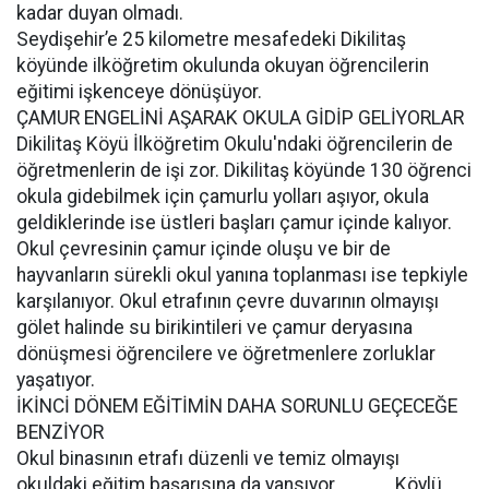
kadar duyan olmadı.
Seydişehir’e 25 kilometre mesafedeki Dikilitaş
köyünde ilköğretim okulunda okuyan öğrencilerin
eğitimi işkenceye dönüşüyor.
ÇAMUR ENGELİNİ AŞARAK OKULA GİDİP GELİYORLAR
Dikilitaş Köyü İlköğretim Okulu'ndaki öğrencilerin de
öğretmenlerin de işi zor. Dikilitaş köyünde 130 öğrenci
okula gidebilmek için çamurlu yolları aşıyor, okula
geldiklerinde ise üstleri başları çamur içinde kalıyor.
Okul çevresinin çamur içinde oluşu ve bir de
hayvanların sürekli okul yanına toplanması ise tepkiyle
karşılanıyor. Okul etrafının çevre duvarının olmayışı
gölet halinde su birikintileri ve çamur deryasına
dönüşmesi öğrencilere ve öğretmenlere zorluklar
yaşatıyor.
İKİNCİ DÖNEM EĞİTİMİN DAHA SORUNLU GEÇECEĞE
BENZİYOR
Okul binasının etrafı düzenli ve temiz olmayışı
okuldaki eğitim başarısına da yansıyor. Köylü