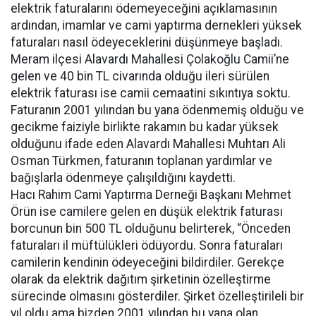
elektrik faturalarını ödemeyeceğini açıklamasının
ardından, imamlar ve cami yaptırma dernekleri yüksek
faturaları nasıl ödeyeceklerini düşünmeye başladı.
Meram ilçesi Alavardı Mahallesi Çolakoğlu Camii’ne
gelen ve 40 bin TL civarında olduğu ileri sürülen
elektrik faturası ise camii cemaatini sıkıntıya soktu.
Faturanın 2001 yılından bu yana ödenmemiş olduğu ve
gecikme faiziyle birlikte rakamın bu kadar yüksek
olduğunu ifade eden Alavardı Mahallesi Muhtarı Ali
Osman Türkmen, faturanın toplanan yardımlar ve
bağışlarla ödenmeye çalışıldığını kaydetti.
Hacı Rahim Cami Yaptırma Derneği Başkanı Mehmet
Örün ise camilere gelen en düşük elektrik faturası
borcunun bin 500 TL olduğunu belirterek, “Önceden
faturaları il müftülükleri ödüyordu. Sonra faturaları
camilerin kendinin ödeyeceğini bildirdiler. Gerekçe
olarak da elektrik dağıtım şirketinin özelleştirme
sürecinde olmasını gösterdiler. Şirket özelleştirileli bir
yıl oldu ama bizden 2001 yılından bu yana olan