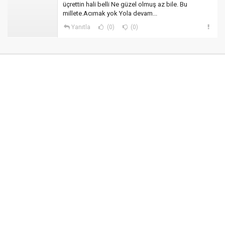
üçrettin hali belli Ne güzel olmuş az bile. Bu
millete.Acımak yok Yola devam...
Yanıtla
(0)
(0)