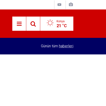
Konya
21 °C
15:38
Konyalı patron 70 bin TL maaşla personel arıyor!
Günün tüm
haberleri