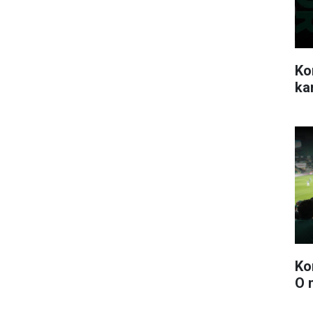
Ko
ka
Ko
O 