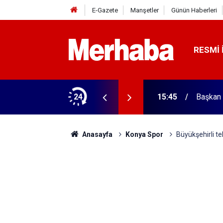
E-Gazete
Manşetler
Günün Haberleri
RESMI 
ğitim Kampüsü'ne ziyaret
24
15:45
Başkan 
Anasayfa
Konya Spor
Büyükşehirli t