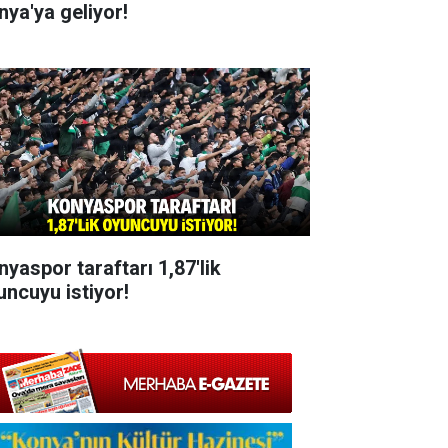
nya'ya geliyor!
nyaspor taraftarı 1,87'lik
uncuyu istiyor!