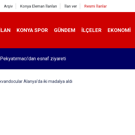
Arşiv
Konya Eleman İlanları
İlan ver
Resmi İlanlar
İLAN
KONYA SPOR
GÜNDEM
İLÇELER
EKONOMI
Pekyatırmacı’dan esnaf ziyareti
ekvandocular Alanya’da iki madalya aldı