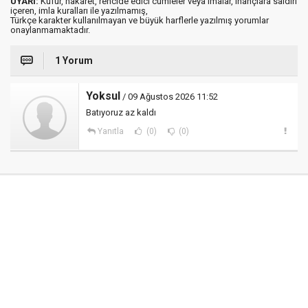
UYARI:
Küfür, hakaret, rencide edici cümleler veya imalar, inançlara saldırı
içeren, imla kuralları ile yazılmamış,
Türkçe karakter kullanılmayan ve büyük harflerle yazılmış yorumlar
onaylanmamaktadır.
1 Yorum
Yoksul
/ 09 Ağustos 2026 11:52
Batıyoruz az kaldı
Yanıtla
(0)
(0)