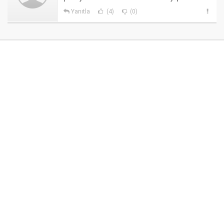
Yanıtla
(4)
(0)