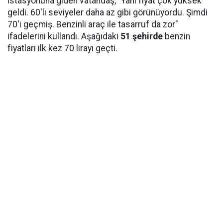
istasyonuna giden vatandaş, "Yani fiyat çok yüksek
geldi. 60'lı seviyeler daha az gibi görünüyordu. Şimdi
70'i geçmiş. Benzinli araç ile tasarruf da zor"
ifadelerini kullandı. Aşağıdaki
51 şehirde
benzin
fiyatları ilk kez 70 lirayı geçti.