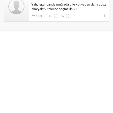
Yahu,erzincanda muğlada bile konyadan daha ucuz
akaryakıt???bu ne saçmalık???
Yanıtla
(0)
(0)