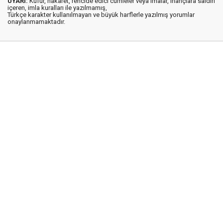
UYARI:
Küfür, hakaret, rencide edici cümleler veya imalar, inançlara saldırı
içeren, imla kuralları ile yazılmamış,
Türkçe karakter kullanılmayan ve büyük harflerle yazılmış yorumlar
onaylanmamaktadır.