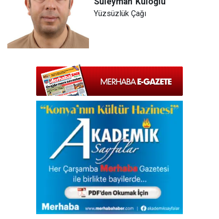
Süleyman
Kuloğlu
Yüzsüzlük Çağı