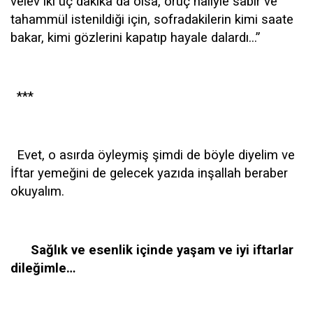
velev iki üç dakika da olsa, oruç haliyle sabır ve
tahammül istenildiği için, sofradakilerin kimi saate
bakar, kimi gözlerini kapatıp hayale dalardı...”
***
Evet, o asırda öyleymiş şimdi de böyle diyelim ve
İftar yemeğini de gelecek yazıda inşallah beraber
okuyalım.
Sağlık ve esenlik içinde yaşam ve iyi iftarlar
dileğimle…