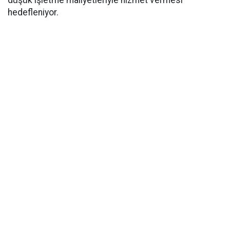
düşük işletme maliyetleriyle hizmet vermesi
hedefleniyor.