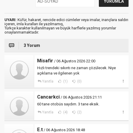
UYARI:
Küfür, hakaret, rencide edici cümleler veya imalar, inançlara saldırı
içeren, imla kuralları ile yazılmamış,
Türkçe karakter kullanılmayan ve büyük harflerle yazılmış yorumlar
onaylanmamaktadır.
3 Yorum
Misafir
/ 06 Ağustos 2026 22:00
Hızlı trendeki sıkıntı ne zaman çözülecek. Niye
açıklama ve ilgilenen yok
Yanıtla
(1)
(0)
Cancarkci
/ 06 Ağustos 2026 21:11
60 tane otobüs saydım. 3 tane eksik.
Yanıtla
(4)
(2)
E.t
/ 06 Ağustos 2026 18:48