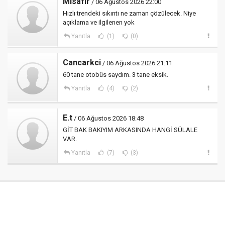
Misafir
/ 06 Ağustos 2026 22:00
Hızlı trendeki sıkıntı ne zaman çözülecek. Niye
açıklama ve ilgilenen yok
Yanıtla
(1)
(0)
Cancarkci
/ 06 Ağustos 2026 21:11
60 tane otobüs saydım. 3 tane eksik.
Yanıtla
(4)
(2)
E.t
/ 06 Ağustos 2026 18:48
GİT BAK BAKIYIM ARKASINDA HANGİ SÜLALE
VAR.
Yanıtla
(7)
(3)