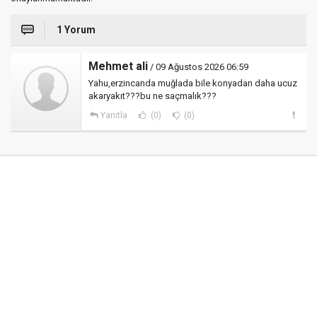
1 Yorum
Mehmet ali
/ 09 Ağustos 2026 06:59
Yahu,erzincanda muğlada bile konyadan daha ucuz
akaryakıt???bu ne saçmalık???
Yanıtla
(0)
(0)