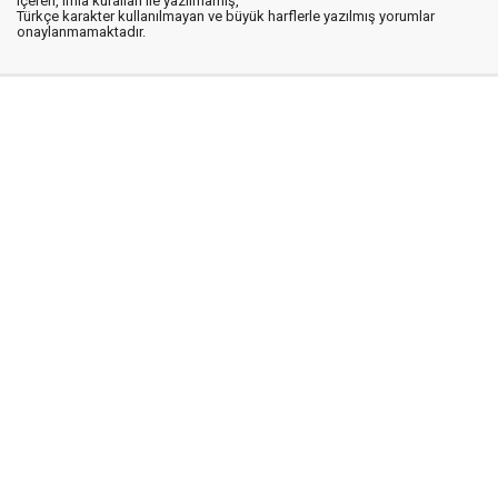
içeren, imla kuralları ile yazılmamış,
Türkçe karakter kullanılmayan ve büyük harflerle yazılmış yorumlar
onaylanmamaktadır.