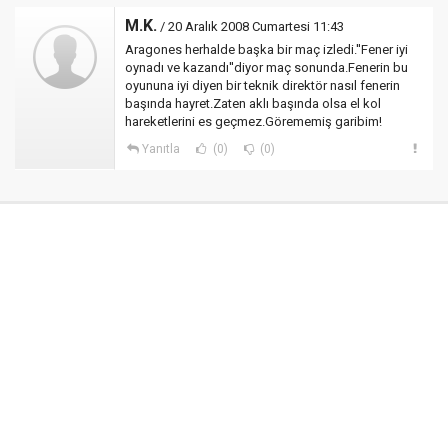
M.K.
/ 20 Aralık 2008 Cumartesi 11:43
Aragones herhalde başka bir maç izledi.''Fener iyi
oynadı ve kazandı''diyor maç sonunda.Fenerin bu
oyununa iyi diyen bir teknik direktör nasıl fenerin
başında hayret.Zaten aklı başında olsa el kol
hareketlerini es geçmez.Görememiş garibim!
Yanıtla
(0)
(0)