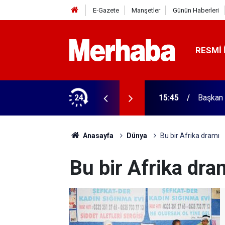
E-Gazete
Manşetler
Günün Haberleri
RESMI 
ğitim Kampüsü'ne ziyaret
24
15:45
Başkan 
Anasayfa
Dünya
Bu bir Afrika dramı
Bu bir Afrika dra