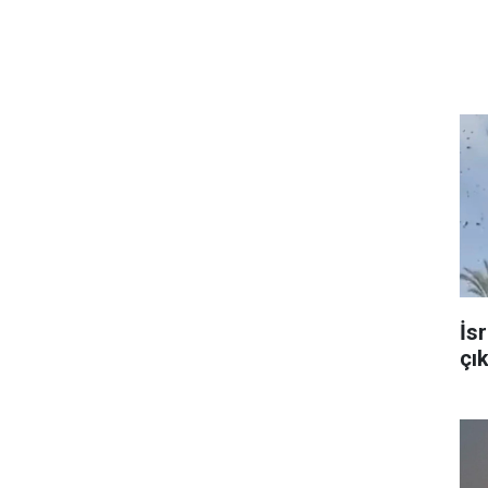
İsr
çı