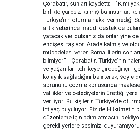
Çorabatır, şunları kaydetti: ''Kimi ya
birlikte çaresiz kalmış bu insanlar, 
Türkiye'nin oturma hakkı vermediği Soma
artık yeterince maddi destek de bulam
yatacak yer bulsanız da onlar yine de
endişesi taşıyor. Arada kalmış ve old
mücadelesi veren Somalililerin sonları
bilmiyor.'' Çorabatır, Türkiye'nin ha
ve yaşamları tehlikeye gireceği için g
kolaylık sağladığını belirterek, şöyle 
sorununu çözme konusunda maalesef ç
valilikler ve belediyelerin ürettiği y
veriliyor. Bu kişilerin Türkiye'de otu
ihtiyaç duyuluyor. Biz de Hükümetin b
düzenleme için adım atmasını bekliy
gerekli yerlere sesimizi duyuramıyoruz