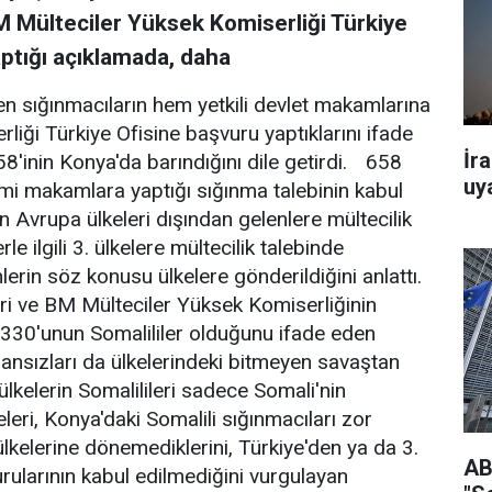
M Mülteciler Yüksek Komiserliği Türkiye
ptığı açıklamada, daha
n sığınmacıların hem yetkili devlet makamlarına
ği Türkiye Ofisine başvuru yaptıklarını ifade
İra
8'inin Konya'da barındığını dile getirdi. 658
uy
smi makamlara yaptığı sığınma talebinin kabul
nin Avrupa ülkeleri dışından gelenlere mültecilik
e ilgili 3. ülkelere mültecilik talebinde
lerin söz konusu ülkelere gönderildiğini anlattı.
leri ve BM Mülteciler Yüksek Komiserliğinin
330'unun Somalililer olduğunu ifade eden
şansızları da ülkelerindeki bitmeyen savaştan
ülkelerin Somalilileri sadece Somali'nin
eri, Konya'daki Somalili sığınmacıları zor
ülkelerine dönemediklerini, Türkiye'den ya da 3.
AB
urularının kabul edilmediğini vurgulayan