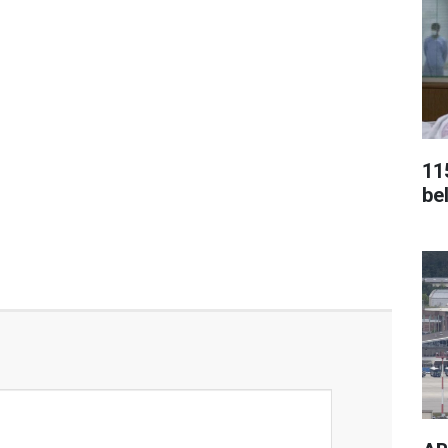
115
bel