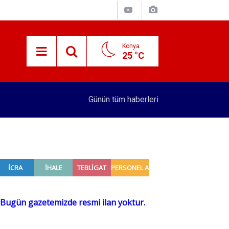
Konya
25 °C
15:38
Konyalı patron 70 bin TL maaşla personel arıyor!
Günün tüm
haberleri