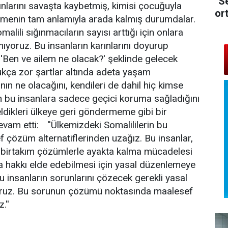
"Se
kınlarını savaşta kaybetmiş, kimisi çocuğuyla
or
kelimenin tam anlamıyla arada kalmış durumdalar.
lili sığınmacıların sayısı arttığı için onlara
ıyoruz. Bu insanların karınlarını doyurup
 'Ben ve ailem ne olacak?' şeklinde gelecek
ukça zor şartlar altında adeta yaşam
nın ne olacağını, kendileri de dahil hiç kimse
len bu insanlara sadece geçici koruma sağladığını
eldikleri ülkeye geri göndermeme gibi bir
devam etti: ''Ülkemizdeki Somalililerin bu
özüm alternatiflerinden uzağız. Bu insanlar,
erel birtakım çözümlerle ayakta kalma mücadelesi
rma hakkı elde edebilmesi için yasal düzenlemeye
u insanların sorunlarını çözecek gerekli yasal
oruz. Bu sorunun çözümü noktasında maalesef
.''