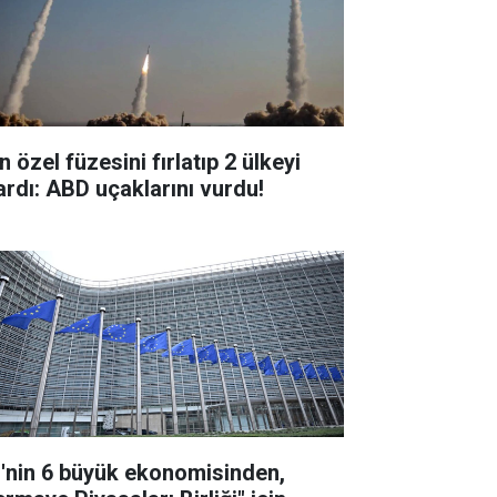
n özel füzesini fırlatıp 2 ülkeyi
ardı: ABD uçaklarını vurdu!
'nin 6 büyük ekonomisinden,