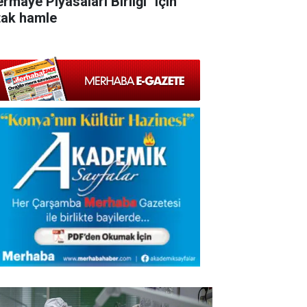
rmaye Piyasaları Birliği" için
tak hamle