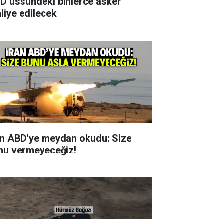
D üssündeki binlerce asker
hliye edilecek
an ABD'ye meydan okudu: Size
nu vermeyeceğiz!