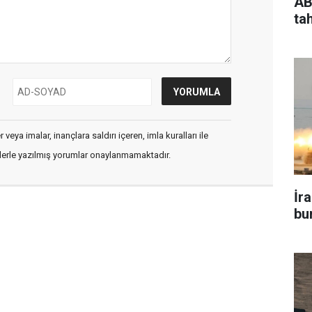
AB
ta
veya imalar, inançlara saldırı içeren, imla kuralları ile
flerle yazılmış yorumlar onaylanmamaktadır.
İr
bu