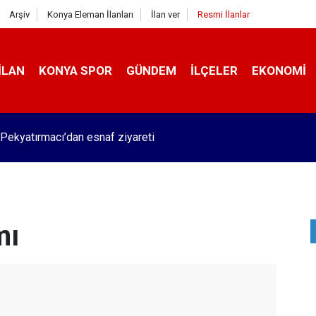
Arşiv
Konya Eleman İlanları
İlan ver
Resmi İlanlar
İLAN
KONYA SPOR
GÜNDEM
İLÇELER
EKONOMI
Pekyatırmacı’dan esnaf ziyareti
mı