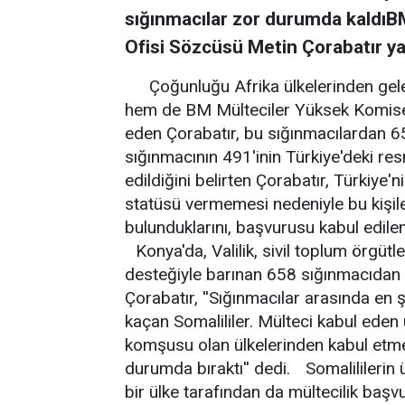
sığınmacılar zor durumda kaldıB
Ofisi Sözcüsü Metin Çorabatır ya
Çoğunluğu Afrika ülkelerinden gele
hem de BM Mülteciler Yüksek Komiserli
eden Çorabatır, bu sığınmacılardan 65
sığınmacının 491'inin Türkiye'deki re
edildiğini belirten Çorabatır, Türkiye'
statüsü vermemesi nedeniyle bu kişilerl
bulunduklarını, başvurusu kabul edilen
Konya'da, Valilik, sivil toplum örgüt
desteğiyle barınan 658 sığınmacıdan 
Çorabatır, ''Sığınmacılar arasında en 
kaçan Somalililer. Mülteci kabul eden 
komşusu olan ülkelerinden kabul etmel
durumda bıraktı'' dedi. Somalililerin 
bir ülke tarafından da mültecilik başv