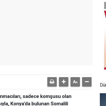
Dü
ğınmacıları, sadece komşusu olan
ıyla, Konya'da bulunan Somalili