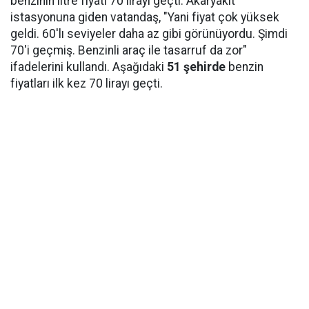
benzinin litre fiyatı 70 lirayı geçti. Akaryakıt
istasyonuna giden vatandaş, "Yani fiyat çok yüksek
geldi. 60'lı seviyeler daha az gibi görünüyordu. Şimdi
70'i geçmiş. Benzinli araç ile tasarruf da zor"
ifadelerini kullandı. Aşağıdaki
51 şehirde
benzin
fiyatları ilk kez 70 lirayı geçti.