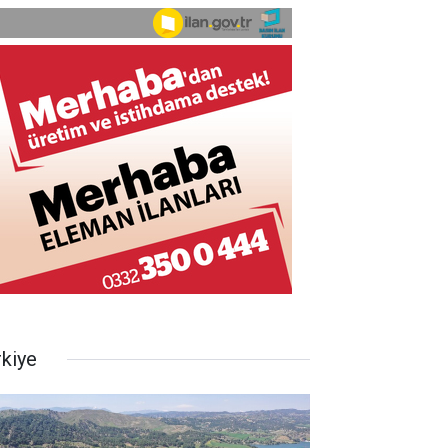
rkiye