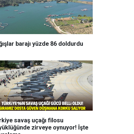
ğışlar barajı yüzde 86 doldurdu
rkiye savaş uçağı filosu
yüklüğünde zirveye oynuyor! İşte