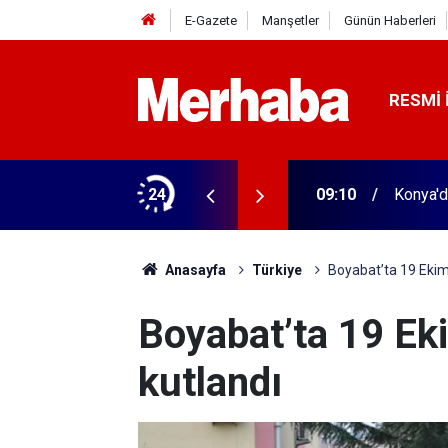
E-Gazete
Manşetler
Günün Haberleri
RESMI 
 Emekli aylığında büyük erime
24
09:10
Konya'd
Anasayfa
Türkiye
Boyabat’ta 19 Ekim
Boyabat’ta 19 Ek
kutlandı