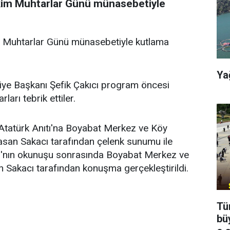
Ekim Muhtarlar Günü münasebetiyle
m Muhtarlar Günü münasebetiyle kutlama
Ya
iye Başkanı Şefik Çakıcı program öncesi
arı tebrik ettiler.
tatürk Anıtı'na Boyabat Merkez ve Köy
san Sakacı tarafından çelenk sunumu ile
rşı'nın okunuşu sonrasında Boyabat Merkez ve
Sakacı tarafından konuşma gerçekleştirildi.
Tü
bü