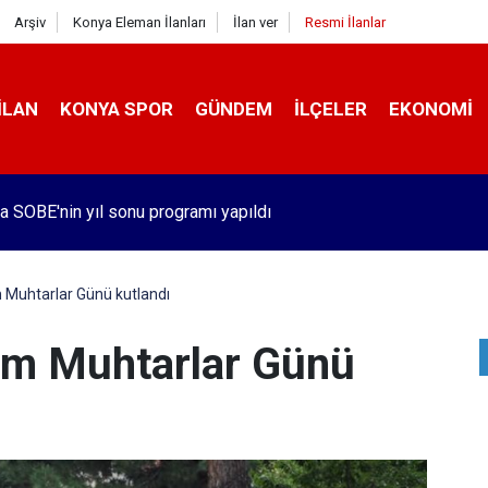
Arşiv
Konya Eleman İlanları
İlan ver
Resmi İlanlar
İLAN
KONYA SPOR
GÜNDEM
İLÇELER
EKONOMI
a SOBE'nin yıl sonu programı yapıldı
 Muhtarlar Günü kutlandı
im Muhtarlar Günü