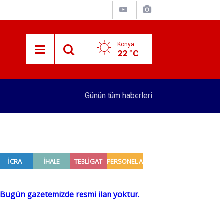
Konya
22 °C
16:50
Türkiye'nin su markası yerli kola üretti! 81 ilde s
Günün tüm
haberleri