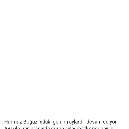
Hürmüz Boğazı'ndaki gerilim aylardır devam ediyor.
ABD ile İran arasında süren anlaşmazlık nedeniyle