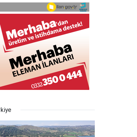
rkiye