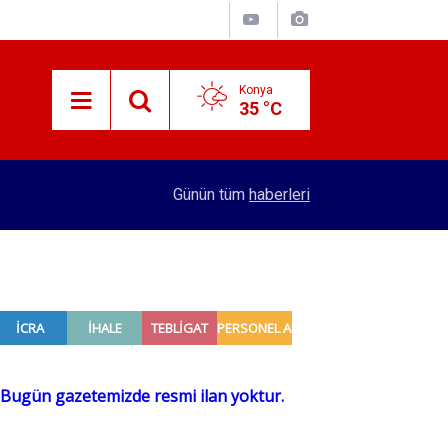
Konya
35 °C
16:22
Demirel ve Karagöz ailelerinin mutlu günü
Günün tüm
haberleri