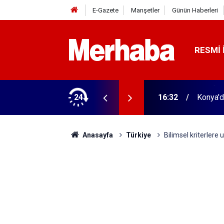
E-Gazete
Manşetler
Günün Haberleri
RESMI 
arihi olay! Bu 51 şehirde yeni dönem başladı
24
16:32
Konya'd
Anasayfa
Türkiye
Bilimsel kriterlere