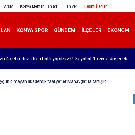
Arşiv
Konya Eleman İlanları
İlan ver
Resmi İlanlar
İLAN
KONYA SPOR
GÜNDEM
İLÇELER
EKONOMI
an 4 şehre hızlı tren hattı yapılacak! Seyahat 1 saate düşecek
 uygun olmayan akademik faaliyetler Manavgat’ta tartışıldı