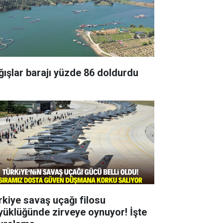
ğışlar barajı yüzde 86 doldurdu
rkiye savaş uçağı filosu
yüklüğünde zirveye oynuyor! İşte