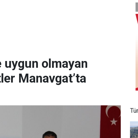
re uygun olmayan
tler Manavgat’ta
Tü