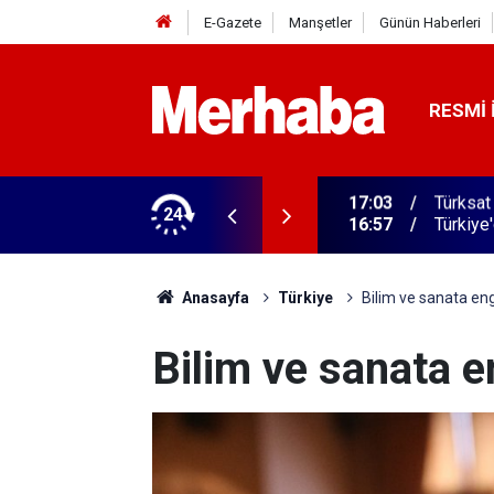
E-Gazete
Manşetler
Günün Haberleri
RESMI 
 ilgili yeni karar
24
16:57
Türkiye
Anasayfa
Türkiye
Bilim ve sanata en
Bilim ve sanata e