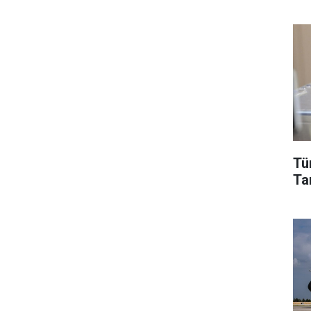
Tü
Tar