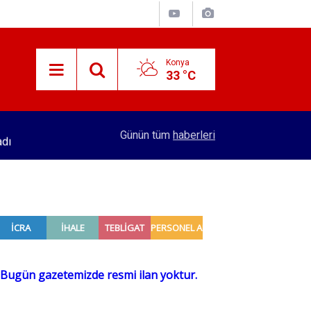
Konya
33 °C
adı
16:32
Konya'dan 4 şehre hızlı tren hattı yapılacak! Se
Günün tüm
haberleri