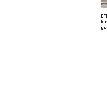
EF
ha
gö