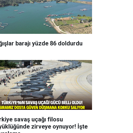
ğışlar barajı yüzde 86 doldurdu
rkiye savaş uçağı filosu
yüklüğünde zirveye oynuyor! İşte