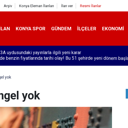
Arşiv
Konya Eleman İlanları
İlan ver
Resmi İlanlar
İLAN
KONYA SPOR
GÜNDEM
İLÇELER
EKONOMI
'de benzin fiyatlarında tarihi olay! Bu 51 şehirde yeni dönem başl
gel yok
ngel yok