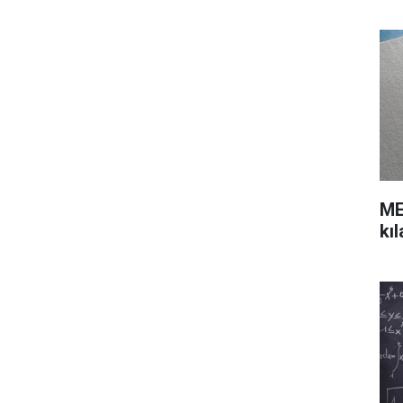
ME
kı