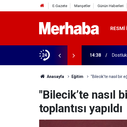
E-Gazete
Manşetler
Günün Haberleri
RESMI 
 Geçen yıla göre yüzde 51 arttı
24
14:38
Dostluk
Anasayfa
Eğitim
"Bilecik’te nasıl bir e
"Bilecik’te nasıl b
toplantısı yapıldı