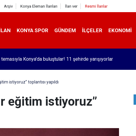
Arşiv
Konya Eleman İlanları
İlan ver
Resmi İlanlar
İLAN
KONYA SPOR
GÜNDEM
İLÇELER
EKONOMI
 temasıyla Konya'da buluştular! 11 şehirde yarışıyorlar
ğitim istiyoruz” toplantısı yapıldı
ir eğitim istiyoruz”