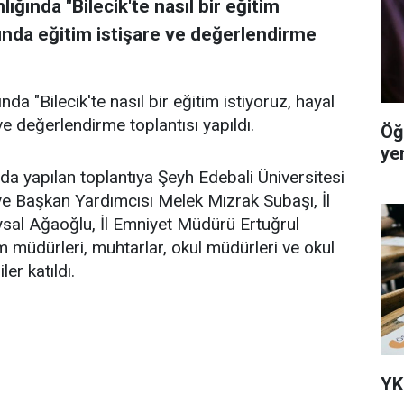
lığında "Bilecik'te nasıl bir eğitim
ğında eğitim istişare ve değerlendirme
ında "Bilecik'te nasıl bir eğitim istiyoruz, hayal
ve değerlendirme toplantısı yapıldı.
Öğ
ye
a yapılan toplantıya Şeyh Edebali Üniversitesi
ye Başkan Yardımcısı Melek Mızrak Subaşı, İl
al Ağaoğlu, İl Emniyet Müdürü Ertuğrul
im müdürleri, muhtarlar, okul müdürleri ve okul
ler katıldı.
YK