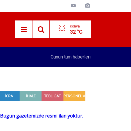
Konya
32 °C
14:13
7 ayda kaç yolcu uçtu?
Günün tüm
haberleri