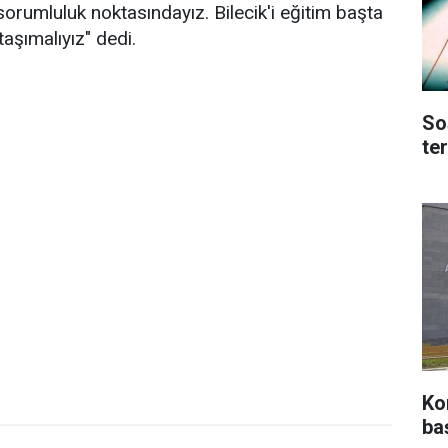
orumluluk noktasındayız. Bilecik'i eğitim başta
taşımalıyız" dedi.
So
te
Ko
ba