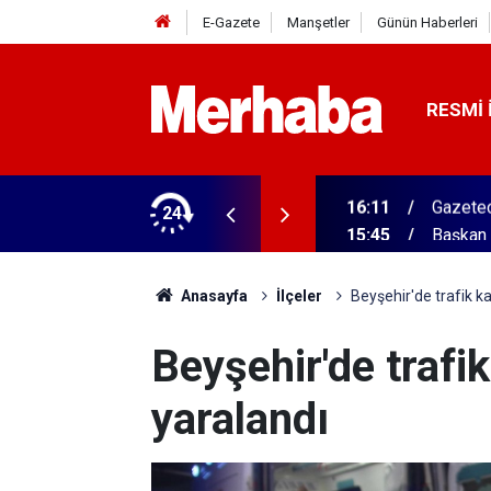
E-Gazete
Manşetler
Günün Haberleri
RESMI 
ğitim Kampüsü'ne ziyaret
24
15:45
Başkan 
Anasayfa
İlçeler
Beyşehir'de trafik ka
Beyşehir'de trafik
yaralandı