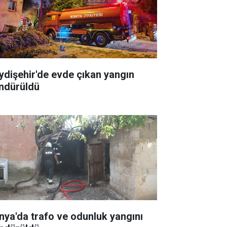
ydişehir'de evde çıkan yangın
ndürüldü
nya'da trafo ve odunluk yangını