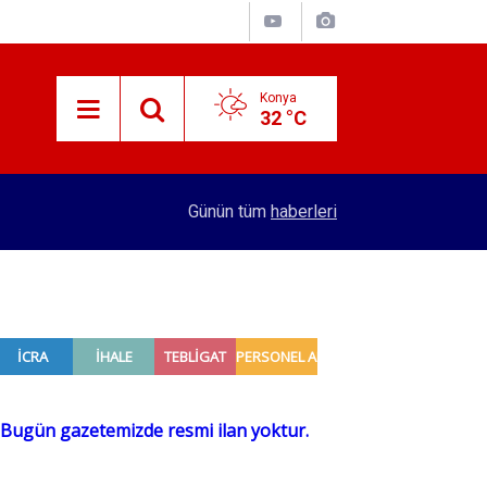
Konya
32 °C
15:38
Konyalı patron 70 bin TL maaşla personel arıyor!
Günün tüm
haberleri