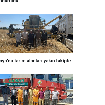
ndürüldü
nya'da tarım alanları yakın takipte