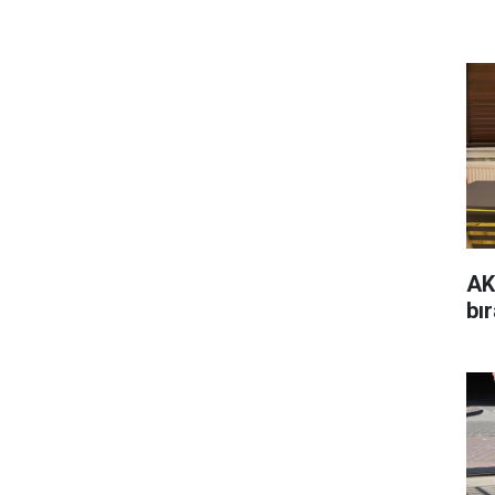
AK
bır