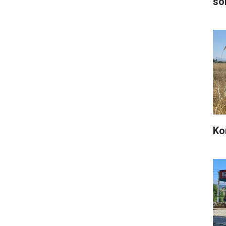
sö
Ko