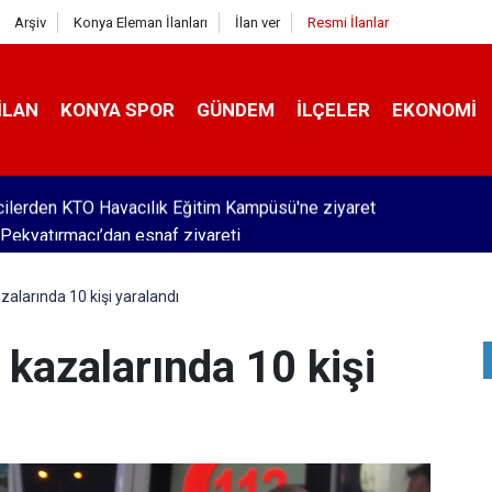
Arşiv
Konya Eleman İlanları
İlan ver
Resmi İlanlar
İLAN
KONYA SPOR
GÜNDEM
İLÇELER
EKONOMI
Pekyatırmacı’dan esnaf ziyareti
zalarında 10 kişi yaralandı
 kazalarında 10 kişi