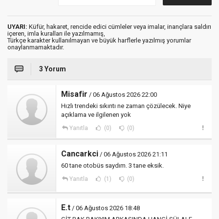
UYARI:
Küfür, hakaret, rencide edici cümleler veya imalar, inançlara saldırı
içeren, imla kuralları ile yazılmamış,
Türkçe karakter kullanılmayan ve büyük harflerle yazılmış yorumlar
onaylanmamaktadır.
3 Yorum
Misafir
/ 06 Ağustos 2026 22:00
Hızlı trendeki sıkıntı ne zaman çözülecek. Niye
açıklama ve ilgilenen yok
Yanıtla
(0)
(0)
Cancarkci
/ 06 Ağustos 2026 21:11
60 tane otobüs saydım. 3 tane eksik.
Yanıtla
(1)
(0)
E.t
/ 06 Ağustos 2026 18:48