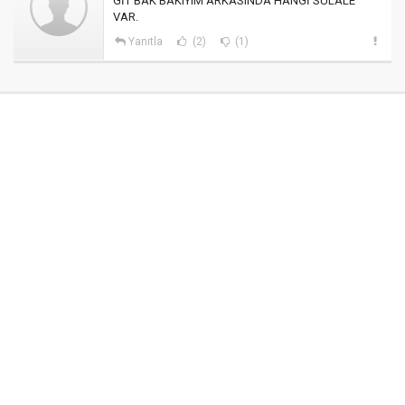
GİT BAK BAKIYIM ARKASINDA HANGİ SÜLALE
VAR.
Yanıtla
(2)
(1)