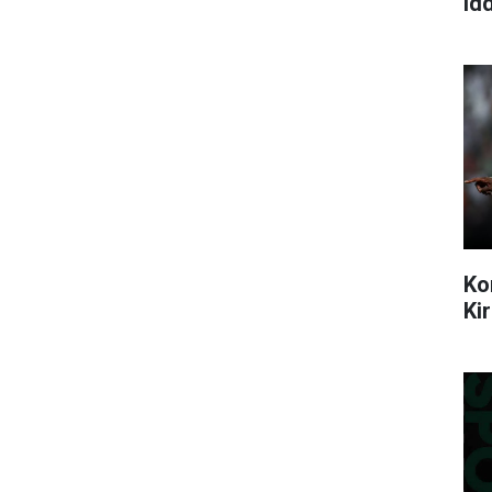
idd
Ko
Ki