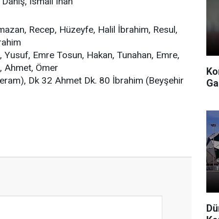
anış, İsmail İnan
n, Recep, Hüzeyfe, Halil İbrahim, Resul,
rahim
usuf, Emre Tosun, Hakan, Tunahan, Emre,
, Ahmet, Ömer
Ko
ram), Dk 32 Ahmet Dk. 80 İbrahim (Beyşehir
Ga
Dü