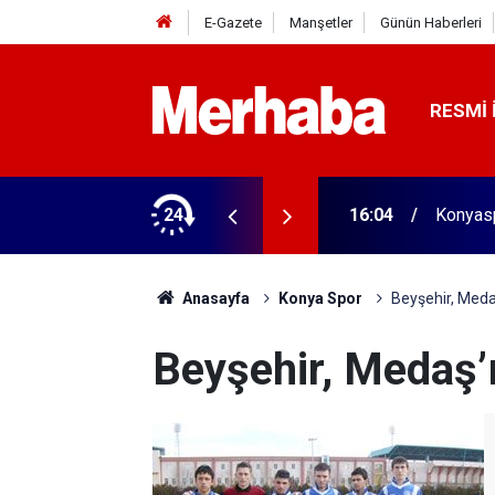
E-Gazete
Manşetler
Günün Haberleri
RESMI 
aldı! 313 beygir motoru var
24
16:04
Konyasp
Anasayfa
Konya Spor
Beyşehir, Medaş
Beyşehir, Medaş’ı