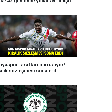
ia! 42 gün önce yollar ayrılmıştı
nyaspor taraftarı onu istiyor!
ralık sözleşmesi sona erdi