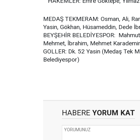
HAKEMLER: Emre Göktepe, Yılmaz D
MEDAŞ TEKMERAM: Osman, Ali, Ramaza
Yasin, Gökhan, Hüsameddin, Dede İb
BEYŞEHİR BELEDİYESPOR: Mahmut, Y
Mehmet, İbrahim, Mehmet Karademir
GOLLER: Dk. 52 Yasin (Medaş Tek Me
Belediyespor)
HABERE
YORUM KAT