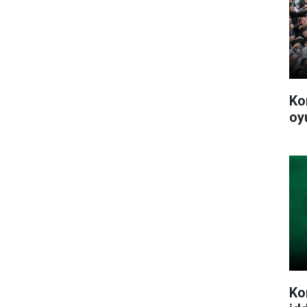
Ko
oy
Ko