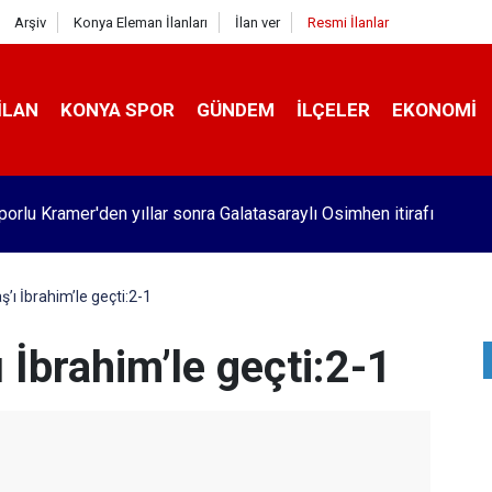
Arşiv
Konya Eleman İlanları
İlan ver
Resmi İlanlar
İLAN
KONYA SPOR
GÜNDEM
İLÇELER
EKONOMI
orlu Kramer'den yıllar sonra Galatasaraylı Osimhen itirafı
’ı İbrahim’le geçti:2-1
 İbrahim’le geçti:2-1