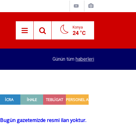
Konya
24 °C
15:29
Merkez Bankası rezervleri açıklandı
Günün tüm
haberleri