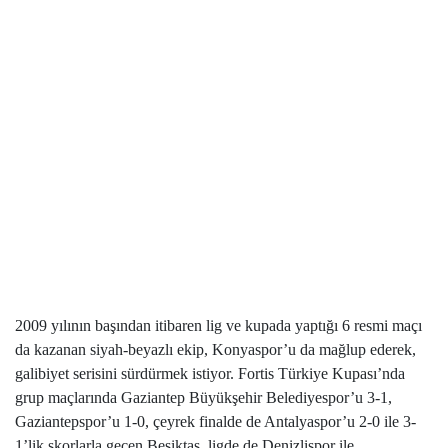
2009 yılının başından itibaren lig ve kupada yaptığı 6 resmi maçı
da kazanan siyah-beyazlı ekip, Konyaspor’u da mağlup ederek,
galibiyet serisini sürdürmek istiyor. Fortis Türkiye Kupası’nda
grup maçlarında Gaziantep Büyükşehir Belediyespor’u 3-1,
Gaziantepspor’u 1-0, çeyrek finalde de Antalyaspor’u 2-0 ile 3-
1’lik skorlarla geçen Beşiktaş, ligde de Denizlispor ile