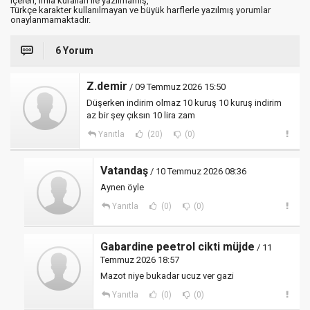
içeren, imla kuralları ile yazılmamış,
Türkçe karakter kullanılmayan ve büyük harflerle yazılmış yorumlar
onaylanmamaktadır.
6 Yorum
Z.demir
/ 09 Temmuz 2026 15:50
Düşerken indirim olmaz 10 kuruş 10 kuruş indirim
az bir şey çıksın 10 lira zam
Yanıtla
(20)
(0)
Vatandaş
/ 10 Temmuz 2026 08:36
Aynen öyle
Yanıtla
(0)
(0)
Gabardine peetrol cikti müjde
/ 11
Temmuz 2026 18:57
Mazot niye bukadar ucuz ver gazi
Yanıtla
(0)
(0)