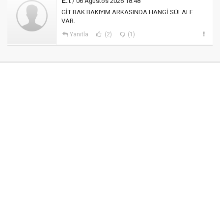
E.t
/ 06 Ağustos 2026 18:48
GİT BAK BAKIYIM ARKASINDA HANGİ SÜLALE
VAR.
Yanıtla
(2)
(1)