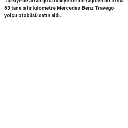
Türkiye'de artan girdi maliyetlerine rağmen bu firma
63 tane sıfır kilometre Mercedes-Benz Travego
yolcu otobüsü satın aldı.