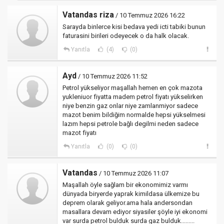
Vatandas riza
/ 10 Temmuz 2026 16:22
Sarayda binlerce kisi bedava yedi icti tabiki bunun
faturasini birileri odeyecek o da halk olacak.
Yanıtla
(4)
(0)
Ayd
/ 10 Temmuz 2026 11:52
Petrol yükseliyor maşallah hemen en çok mazota
yukleniuor fiyatta madem petrol fiyatı yükselirken
niye benzin gaz onlar niye zamlanmiyor sadece
mazot benim bildiğim normalde hepsi yükselmesi
lazım hepsi petrole bağlı degilmi neden sadece
mazot fiyatı
Yanıtla
(0)
(0)
Vatandas
/ 10 Temmuz 2026 11:07
Maşallah öyle sağlam bir ekonomimiz varmı
dünyada biryerde yaprak kimildasa ülkemize bu
deprem olarak geliyor.ama hala andersondan
masallara devam ediyor siyasiler şöyle iyi ekonomi
var surda petrol bulduk surda gaz bulduk.........