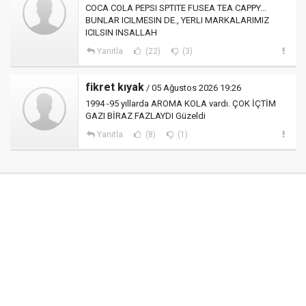
COCA COLA PEPSI SPTITE FUSEA TEA CAPPY...
BUNLAR ICILMESIN DE., YERLI MARKALARIMIZ
ICILSIN INSALLAH
Yanıtla
(22)
(3)
fikret kıyak
/ 05 Ağustos 2026 19:26
1994 -95 yıllarda AROMA KOLA vardı. ÇOK İÇTİM
GAZI BİRAZ FAZLAYDI Güzeldi
Yanıtla
(8)
(1)