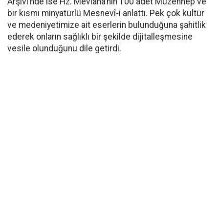
Arşivi’nde ise Hz. Mevlana’nın 100 adet Müzehhep ve
bir kısmı minyatürlü Mesnevî-i anlattı. Pek çok kültür
ve medeniyetimize ait eserlerin bulunduğuna şahitlik
ederek onların sağlıklı bir şekilde dijitalleşmesine
vesile olunduğunu dile getirdi.