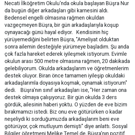
Necati İlköğretim Okulu'nda okula başlayan Büşra Nur
da bugün diğer arkadaşları gibi karnesini aldı.
Bedensel engelli olmasına rağmen okuldan
vazgeçmeyen Büşra, bir gün arkadaşlarıyla koşup
oynayacağı günü hayal ediyor. Kendisinin hiç
yürüyemediğini belirten Büşra, "Ameliyat olduktan
sonra ailemin desteğiyle yürümeye başladım. Şu anda
çok fazla hareket ederek iyileşmek istiyorum. Evimle
okulun arası 500 metre olmasına rağmen, 20 dakikada
gelebiliyorum. Okulda arkadaşlarım ve öğretmenlerim
destek oluyor. Biran önce tamamen iyileşip okuldaki
arkadaşlarımla doyasıya koşmak, oynamak istiyorum"
dedi. Büşra'nın sınıf arkadaşları ise, "Her zaman ona
destek olmaya çalışıyoruz. Bir gün okulda 3 ders
gördük, ailesinin haberi yoktu. O yüzden de eve bizim
bırakmamızı istedi. Biz onu eve götürürken o kadar
neşeliydi ki sorduğumuzda arkadaşlarım beni eve
götürüyor, çok mutluyum demişti" diye anlattı. Sosyal
Bilgiler öğretmeni Melike Temel de, Büşra'nın pozitif