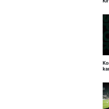
Ki
Ko
ka