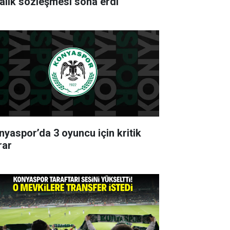
ralık sözleşmesi sona erdi
nyaspor’da 3 oyuncu için kritik
rar