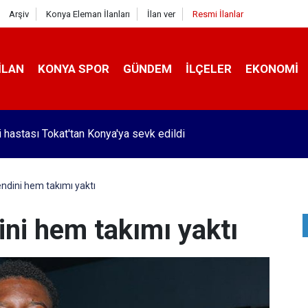
Arşiv
Konya Eleman İlanları
İlan ver
Resmi İlanlar
İLAN
KONYA SPOR
GÜNDEM
İLÇELER
EKONOMI
i hastası Tokat'tan Konya'ya sevk edildi
dini hem takımı yaktı
ni hem takımı yaktı