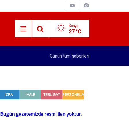
Konya
27 °C
09:27
Vergi borcu olanlara müjde! 31 Ağustos son gü
Günün tüm
haberleri