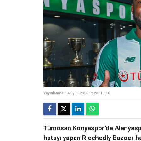
Yayınlanma:
14 Eylül 2025 Pazar 13:18
Tümosan Konyaspor’da Alanyaspor
hatayı yapan Riechedly Bazoer ha