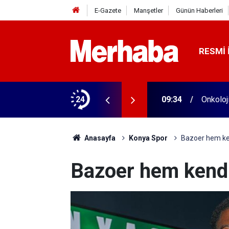
E-Gazete
Manşetler
Günün Haberleri
RESMI 
ndı
24
09:34
Onkoloj
Anasayfa
Konya Spor
Bazoer hem ken
Bazoer hem kendi