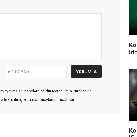
Ko
idd
veya imalar, inançlara saldırı içeren, imla kuralları ile
flerle yazılmış yorumlar onaylanmamaktadır.
Ko