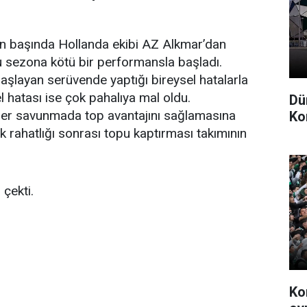
zon başında Hollanda ekibi AZ Alkmar’dan
u sezona kötü bir performansla başladı.
şlayan serüvende yaptığı bireysel hatalarla
l hatası ise çok pahalıya mal oldu.
Dü
zoer savunmada top avantajını sağlamasına
Ko
rahatlığı sonrası topu kaptırması takımının
 çekti.
Ko