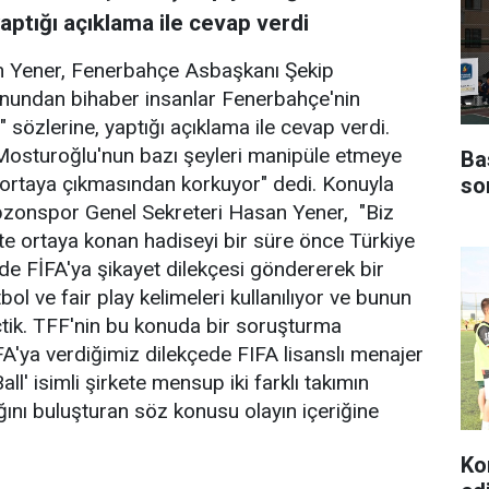
yaptığı açıklama ile cevap verdi
n Yener, Fenerbahçe Asbaşkanı Şekip
anundan bihaber insanlar Fenerbahçe'nin
sözlerine, yaptığı açıklama ile cevap verdi.
osturoğlu'nun bazı şeyleri manipüle etmeye
Ba
in ortaya çıkmasından korkuyor" dedi. Konuyla
so
abzonspor Genel Sekreteri Hasan Yener, "Biz
kte ortaya konan hadiseyi bir süre önce Türkiye
e FİFA'ya şikayet dilekçesi göndererek bir
ol ve fair play kelimeleri kullanılıyor ve bunun
tik. TFF'nin bu konuda bir soruşturma
A'ya verdiğimiz dilekçede FIFA lisanslı menajer
l' isimli şirkete mensup iki farklı takımın
ğını buluşturan söz konusu olayın içeriğine
Ko