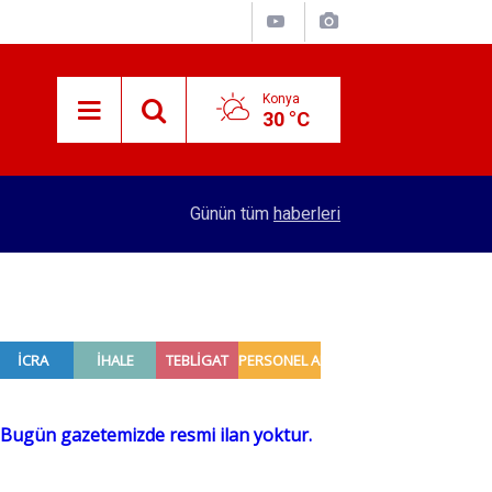
Konya
30 °C
adı
16:32
Konya'dan 4 şehre hızlı tren hattı yapılacak! Se
Günün tüm
haberleri