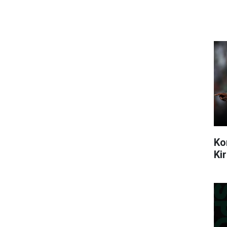
Ko
Ki