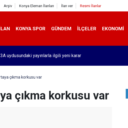
Arşiv
Konya Eleman İlanları
İlan ver
Resmi İlanlar
İLAN
KONYA SPOR
GÜNDEM
İLÇELER
EKONOMI
'de benzin fiyatlarında tarihi olay! Bu 51 şehirde yeni dönem başl
ortaya çıkma korkusu var
aya çıkma korkusu var