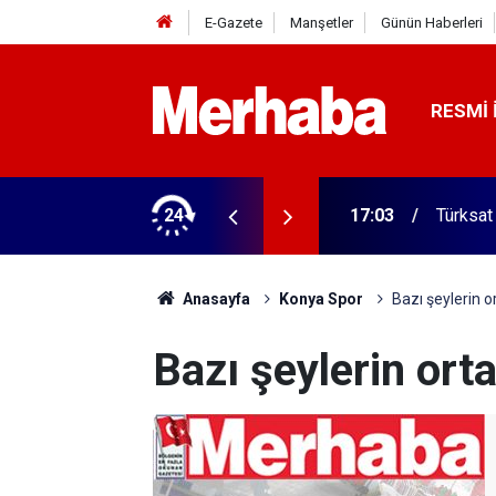
E-Gazete
Manşetler
Günün Haberleri
RESMI 
 ilgili yeni karar
24
16:57
Türkiye
Anasayfa
Konya Spor
Bazı şeylerin 
Bazı şeylerin ort