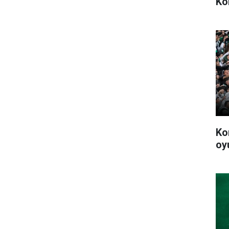
Ko
Ko
oy