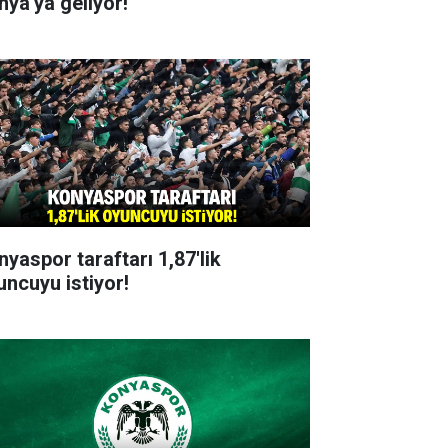
nya'ya geliyor!
nyaspor taraftarı 1,87'lik
uncuyu istiyor!