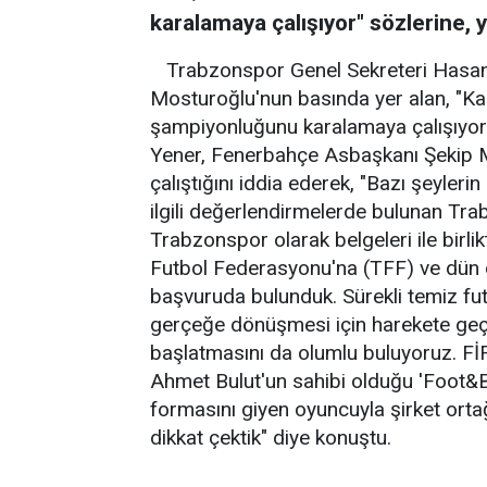
karalamaya çalışıyor" sözlerine, 
Trabzonspor Genel Sekreteri Hasa
Mosturoğlu'nun basında yer alan, "K
şampiyonluğunu karalamaya çalışıyor" 
Yener, Fenerbahçe Asbaşkanı Şekip M
çalıştığını iddia ederek, "Bazı şeyler
ilgili değerlendirmelerde bulunan Tr
Trabzonspor olarak belgeleri ile birli
Futbol Federasyonu'na (TFF) ve dün d
başvuruda bulunduk. Sürekli temiz futb
gerçeğe dönüşmesi için harekete geç
başlatmasını da olumlu buluyoruz. FİF
Ahmet Bulut'un sahibi olduğu 'Foot&Bal
formasını giyen oyuncuyla şirket orta
dikkat çektik" diye konuştu.