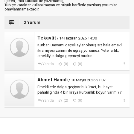
içeren, imla kuralları ile yazılmamış,
Türkçe karakter kullanılmayan ve büyük harflerle yazılmış yorumlar
onaylanmamaktadır.
2 Yorum
Tekavüt
/ 14 Haziran 2026 14:30
Kurban Bayramı geçeli aylar olmuş siz hala emekli
ikramiyesi zammı ile uğraşıyorsunuz. Yeter artık,
emekliyle dalga geçmeyi bırakın.
Yanıtla
(0)
(0)
Ahmet Hamdi
/ 10 Mayıs 2026 21:07
Emeklilerle dalga geçiyor hükümet, bu hayat
pahalılığında 4 bin liraya kurbanlık koyun var mı??
Yanıtla
(2)
(0)