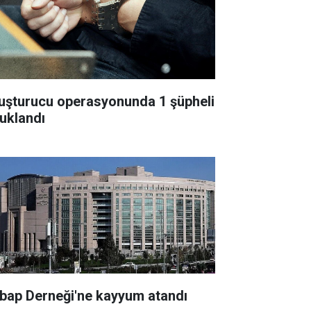
uşturucu operasyonunda 1 şüpheli
tuklandı
bap Derneği'ne kayyum atandı