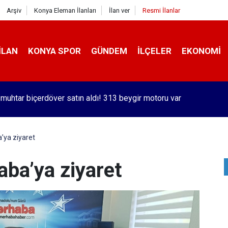
Arşiv
Konya Eleman İlanları
İlan ver
Resmi İlanlar
İLAN
KONYA SPOR
GÜNDEM
İLÇELER
EKONOMI
orlu Kramer'den yıllar sonra Galatasaraylı Osimhen itirafı
’ya ziyaret
ba’ya ziyaret