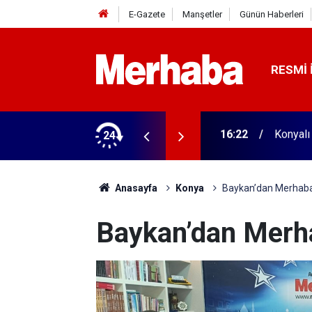
E-Gazete
Manşetler
Günün Haberleri
RESMI 
aldı! 313 beygir motoru var
24
16:04
Konyasp
Anasayfa
Konya
Baykan’dan Merhaba
Baykan’dan Merha