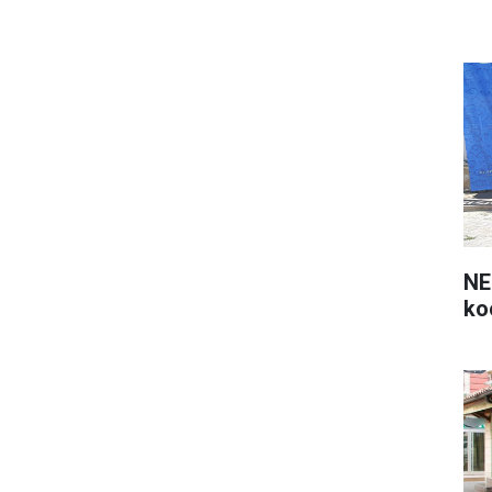
NE
ko