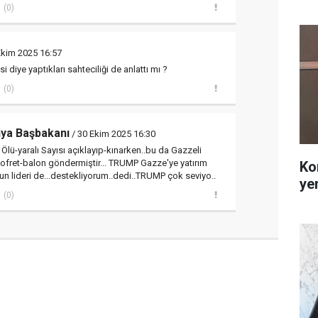
(0)
Ekim 2025 16:57
diye yaptıkları sahteciliği de anlattı mı ?
(0)
ya Başbakanı
/ 30 Ekim 2025 16:30
r Ölü-yaralı Sayısı açıklayıp-kınarken..bu da Gazzeli
fret-balon göndermiştir... TRUMP Gazze'ye yatırım
Ko
un lideri de...destekliyorum..dedi..TRUMP çok seviyo..
ye
(0)