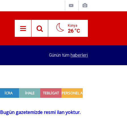
Konya
26 °C
15:29
Merkez Bankası rezervleri açıklandı
Günün tüm
haberleri