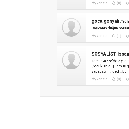
Yanıtla
(0)
goca gonyalı
/ 30 
Başkanın düğün mesaisi 
Yanıtla
(1)
SOSYALİST İspan
lideri, Gazze'de 2 yıldı
Çocukları düşünmüş go
yapacağım.. dedi.. bun
Yanıtla
(3)