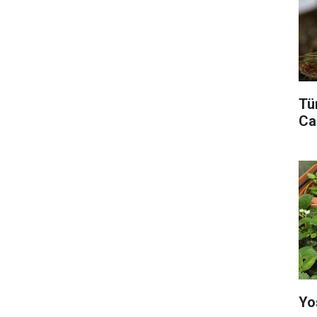
Tü
Ca
Yo