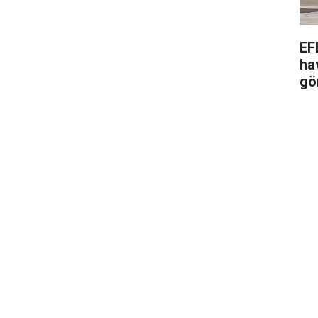
EF
ha
gö