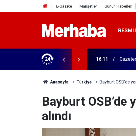
E-Gazete
Manşetler
Günün Haberleri
RESMI 
ğitim Kampüsü'ne ziyaret
24
15:45
Başkan 
Anasayfa
Türkiye
Bayburt OSB’de yeni
Bayburt OSB’de ye
alındı