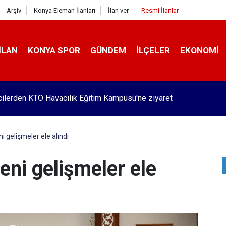
Arşiv
Konya Eleman İlanları
İlan ver
Resmi İlanlar
İLAN
KONYA SPOR
GÜNDEM
İLÇELER
EKONOMI
Pekyatırmacı’dan esnaf ziyareti
 gelişmeler ele alındı
ni gelişmeler ele