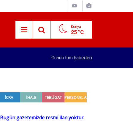
Konya
25 °C
15:38
Konyalı patron 70 bin TL maaşla personel arıyor!
Günün tüm
haberleri