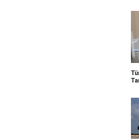
Tü
Tar