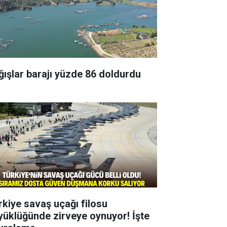
ğışlar barajı yüzde 86 doldurdu
rkiye savaş uçağı filosu
yüklüğünde zirveye oynuyor! İşte