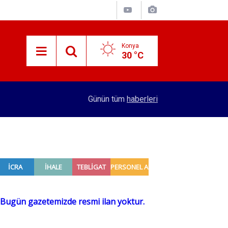
Konya
30 °C
10:23
Beyşehir'de kovan sayımı yapıldı
Günün tüm
haberleri