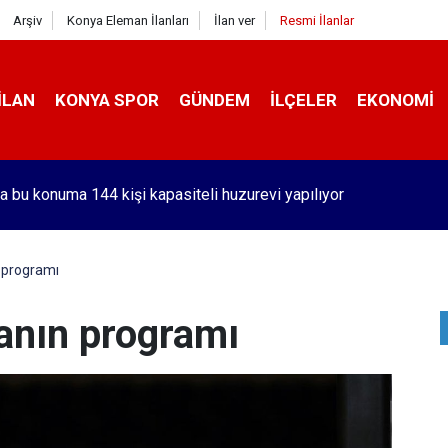
Arşiv
Konya Eleman İlanları
İlan ver
Resmi İlanlar
İLAN
KONYA SPOR
GÜNDEM
İLÇELER
EKONOMI
a bu konuma 144 kişi kapasiteli huzurevi yapılıyor
 programı
anın programı