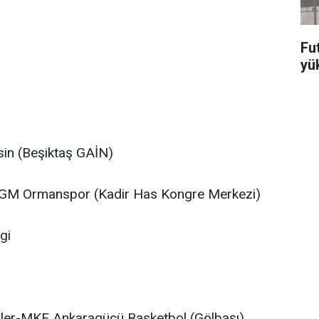
Fut
yü
in (Beşiktaş GAİN)
-OGM Ormanspor (Kadir Has Kongre Merkezi)
gi
liler-MKE Ankaragücü Basketbol (Gölbaşı)