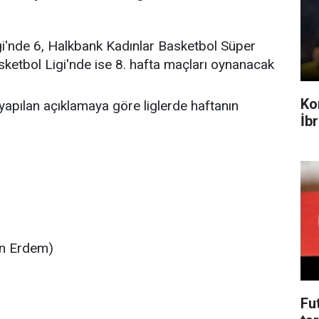
gi'nde 6, Halkbank Kadınlar Basketbol Süper
asketbol Ligi'nde ise 8. hafta maçları oynanacak
Ko
pılan açıklamaya göre liglerde haftanın
İb
an Erdem)
Fu