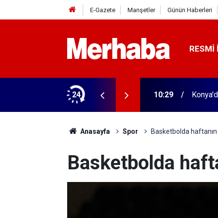
E-Gazete
Manşetler
Günün Haberleri
RESMI 
nsörler mühürlendi
24
10:29
Konya'd
Anasayfa
Spor
Basketbolda haftanın
Basketbolda haft