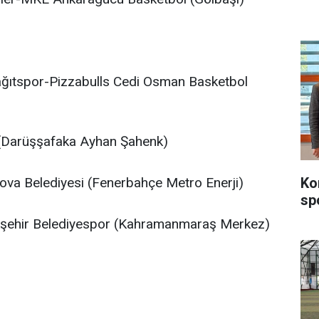
ağıtspor-Pizzabulls Cedi Osman Basketbol
(Darüşşafaka Ayhan Şahenk)
Ko
va Belediyesi (Fenerbahçe Metro Enerji)
sp
ükşehir Belediyespor (Kahramanmaraş Merkez)