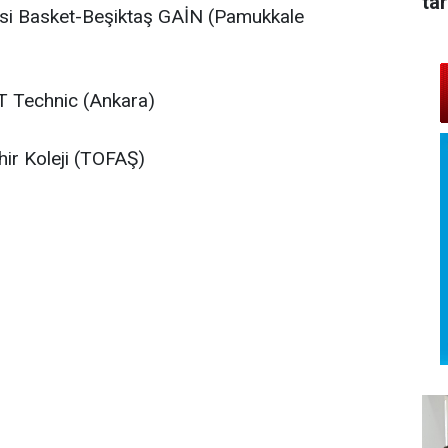
tar
esi Basket-Beşiktaş GAİN (Pamukkale
 Technic (Ankara)
ir Koleji (TOFAŞ)