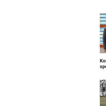
Ko
sp