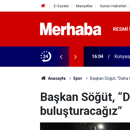
E-Gazete
Manşetler
Günün Haberleri
RESMI 
aldı! 313 beygir motoru var
24
16:04
Konyasp
Anasayfa
Spor
Başkan Söğüt, “Daha f
Başkan Söğüt, “D
buluşturacağız”