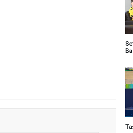
Se
Ba
Ta