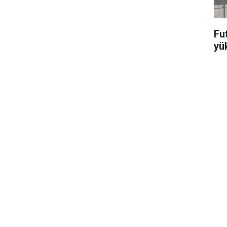
Fut
yü