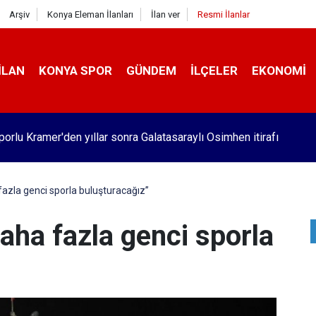
Arşiv
Konya Eleman İlanları
İlan ver
Resmi İlanlar
İLAN
KONYA SPOR
GÜNDEM
İLÇELER
EKONOMI
orlu Kramer'den yıllar sonra Galatasaraylı Osimhen itirafı
azla genci sporla buluşturacağız”
aha fazla genci sporla