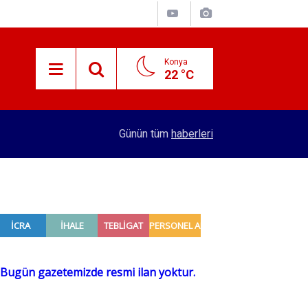
Konya
22 °C
15:29
Merkez Bankası rezervleri açıklandı
Günün tüm
haberleri