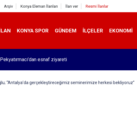
Arşiv
Konya Eleman İlanları
İlan ver
Resmi İlanlar
İLAN
KONYA SPOR
GÜNDEM
İLÇELER
EKONOMI
Pekyatırmacı’dan esnaf ziyareti
u; “Antalya’da gerçekleştireceğimiz seminerimize herkesi bekliyoruz”