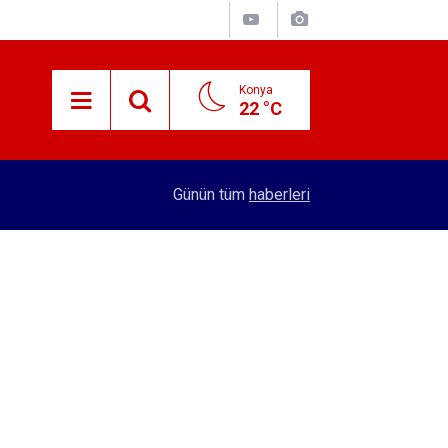
Konya
22 °C
15:38
Konyalı patron 70 bin TL maaşla personel arıyor!
Günün tüm
haberleri