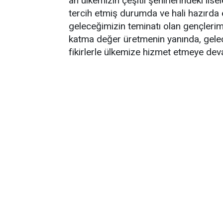
an ülkemizin çeşitli şehirlerindeki li
tercih etmiş durumda ve hali hazırda
geleceğimizin teminatı olan gençler
katma değer üretmenin yanında, gele
fikirlerle ülkemize hizmet etmeye de