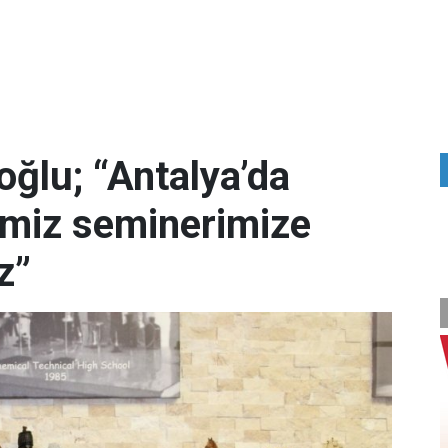
ğlu; “Antalya’da
imiz seminerimize
z”