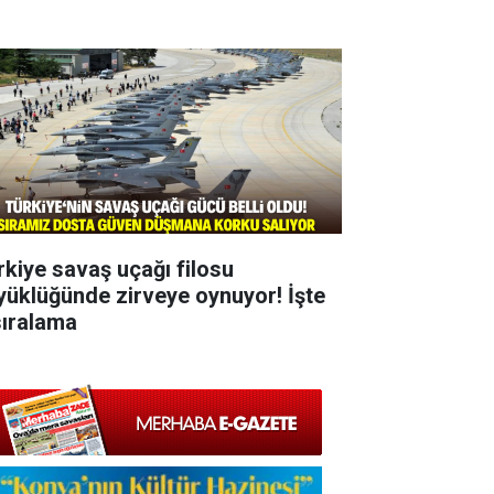
rkiye savaş uçağı filosu
yüklüğünde zirveye oynuyor! İşte
sıralama