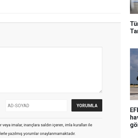
Tü
Tar
EF
ha
gö
veya imalar, inançlara saldırı içeren, imla kuralları ile
flerle yazılmış yorumlar onaylanmamaktadır.