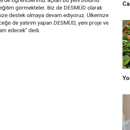
selerde öğrencilerimiz açılan bu yeni bölümü
Ca
 eğitim görmekteler. Biz de DESMÜD olarak
imize destek olmaya devam ediyoruz. Ülkemize
ceğe de yatırım yapan DESMÜD, yeni proje ve
vam edecek" dedi.
Yo