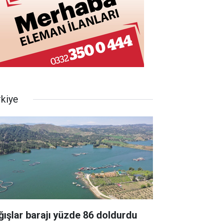
rkiye
ğışlar barajı yüzde 86 doldurdu