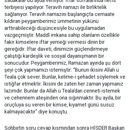
sadakalar bu ayda veriliyor. İftar sofralarında nefis
terbiyesi yapılıyor. Teravih namazı ile birliktelik
sağlanıyor. Teravih namazını başlangıçta cemaate
kıldıran peygamberimiz ümmetinin yükünü
arttırabileceği düşüncesiyle bu uygulamadan
vazgeçmiştir. Maddî imkana sahip olanların özellikle
fakir kimselere iftar yemeği vermesi dinin bir
gereğidir. İftar daveti, dinimizin güçlendirmeye
çalıştığı kardeşlik ve sosyal dayanışmanın bir
sonucudur. Peygamberimiz, Ramazan ayında şu dört
şeyi çok yapmamızı istemiştir: “Bunun ikisini Allah ü
Teala çok sever. Bunlar, kelime-i şehadet söylemek ve
istiğfar etmektir. İkisini de zaten her zaman yapmanız
lazımdır. Bunlar da Allah ü Teala’dan cenneti istemek
ve cehennem ateşinden ona sığınmaktır. Bu ayda, bir
oruçluya su veren bir kimse, kıyamet günü susuz
kalmayacaktır" diye konuştu.
Sohbetin soru cevap kısmından sonra HİSDER Başkan