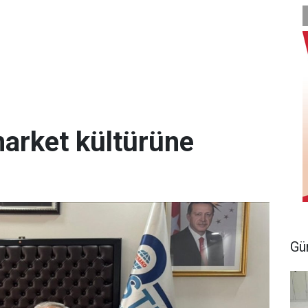
market kültürüne
Gü