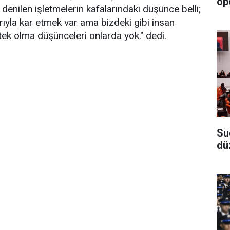
op
' denilen işletmelerin kafalarındaki düşünce belli;
rıyla kar etmek var ama bizdeki gibi insan
stek olma düşünceleri onlarda yok." dedi.
Su
dü