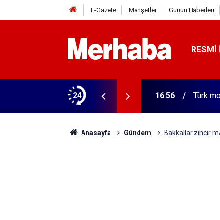
E-Gazete
Manşetler
Günün Haberleri
RESMI 
olan soyguncular yakayı böyle ele verdi
24
16:56
Türk mo
Anasayfa
Gündem
Bakkallar zincir m