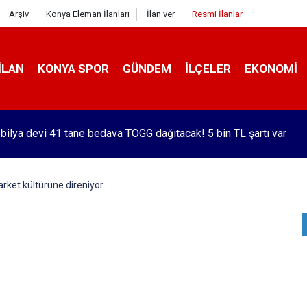
Arşiv
Konya Eleman İlanları
İlan ver
Resmi İlanlar
İLAN
KONYA SPOR
GÜNDEM
İLÇELER
EKONOMI
bilya devi 41 tane bedava TOGG dağıtacak! 5 bin TL şartı var
arket kültürüne direniyor