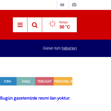
Konya
30 °C
16:39
Uyuşturucu operasyonunda 1 şüpheli tutuklandı
Günün tüm
haberleri