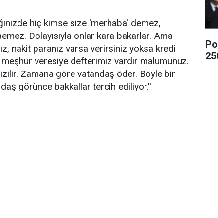
diğinizde hiç kimse size 'merhaba' demez,
emez. Dolayısıyla onlar kara bakarlar. Ama
Po
ız, nakit paranız varsa verirsiniz yoksa kredi
25
ir meşhur veresiye defterimiz vardır malumunuz.
 çizilir. Zamana göre vatandaş öder. Böyle bir
tandaş görünce bakkallar tercih ediliyor.''