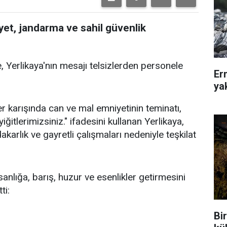
iyet, jandarma ve sahil güvenlik
, Yerlikaya'nın mesajı telsizlerden personele
Er
ya
er karışında can ve mal emniyetinin teminatı,
itlerimizsiniz." ifadesini kullanan Yerlikaya,
akarlık ve gayretli çalışmaları nedeniyle teşkilat
nsanlığa, barış, huzur ve esenlikler getirmesini
ti:
Bir