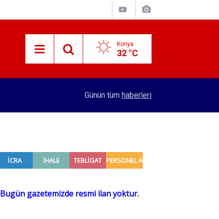
Konya
32 °C
14:07
Türk Standardları Enstitüsü 129 personel alacak
Günün tüm
haberleri