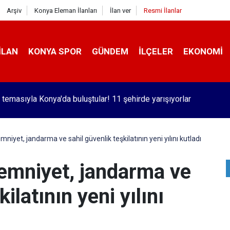
Arşiv
Konya Eleman İlanları
İlan ver
Resmi İlanlar
İLAN
KONYA SPOR
GÜNDEM
İLÇELER
EKONOMI
kaç yolcu uçtu?
niyet, jandarma ve sahil güvenlik teşkilatının yeni yılını kutladı
 emniyet, jandarma ve
ilatının yeni yılını