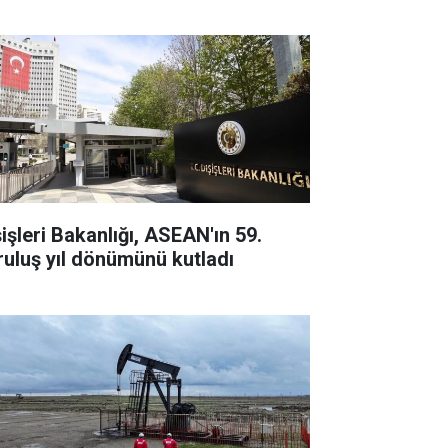
şişleri Bakanlığı, ASEAN'ın 59.
ruluş yıl dönümünü kutladı