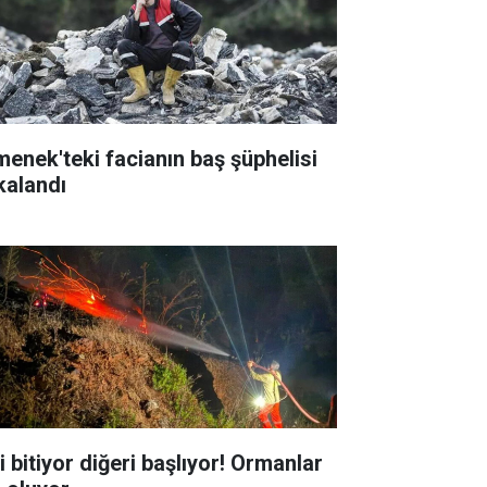
menek'teki facianın baş şüphelisi
kalandı
i bitiyor diğeri başlıyor! Ormanlar