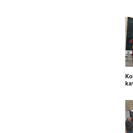
Ko
ka