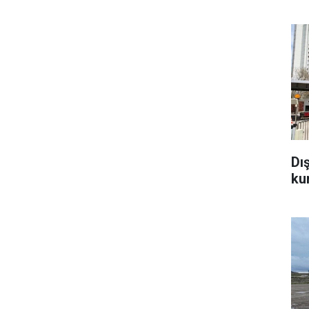
Dı
ku