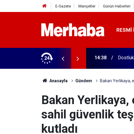
E-Gazete
Manşetler
Günün Haberleri
RESMI 
tular! 11 şehirde yarışıyorlar
24
14:13
7 ayda 
Anasayfa
Gündem
Bakan Yerlikaya, em
Bakan Yerlikaya,
sahil güvenlik teşk
kutladı