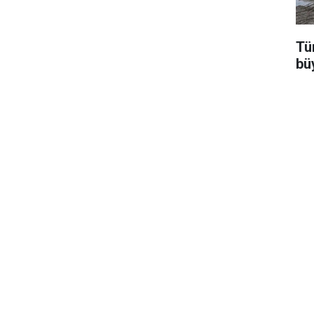
Tür
bü