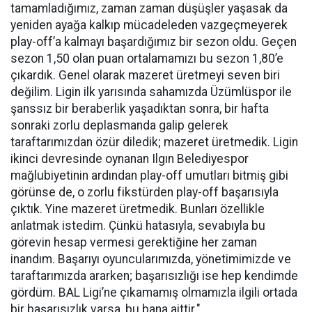
tamamladığımız, zaman zaman düşüşler yaşasak da
yeniden ayağa kalkıp mücadeleden vazgeçmeyerek
play-off’a kalmayı başardığımız bir sezon oldu. Geçen
sezon 1,50 olan puan ortalamamızı bu sezon 1,80’e
çıkardık. Genel olarak mazeret üretmeyi seven biri
değilim. Ligin ilk yarısında sahamızda Üzümlüspor ile
şanssız bir beraberlik yaşadıktan sonra, bir hafta
sonraki zorlu deplasmanda galip gelerek
taraftarımızdan özür diledik; mazeret üretmedik. Ligin
ikinci devresinde oynanan Ilgın Belediyespor
mağlubiyetinin ardından play-off umutları bitmiş gibi
görünse de, o zorlu fikstürden play-off başarısıyla
çıktık. Yine mazeret üretmedik. Bunları özellikle
anlatmak istedim. Çünkü hatasıyla, sevabıyla bu
görevin hesap vermesi gerektiğine her zaman
inandım. Başarıyı oyuncularımızda, yönetimimizde ve
taraftarımızda ararken; başarısızlığı ise hep kendimde
gördüm. BAL Ligi’ne çıkamamış olmamızla ilgili ortada
bir başarısızlık varsa, bu bana aittir."