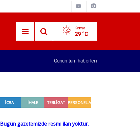
Konya
29 °C
15:29
Merkez Bankası rezervleri açıklandı
Günün tüm
haberleri