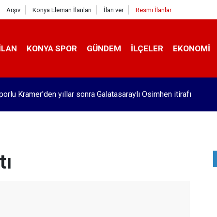
Arşiv
Konya Eleman İlanları
İlan ver
Resmi İlanlar
İLAN
KONYA SPOR
GÜNDEM
İLÇELER
EKONOMI
orlu Kramer'den yıllar sonra Galatasaraylı Osimhen itirafı
tı