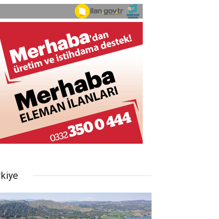
rkiye