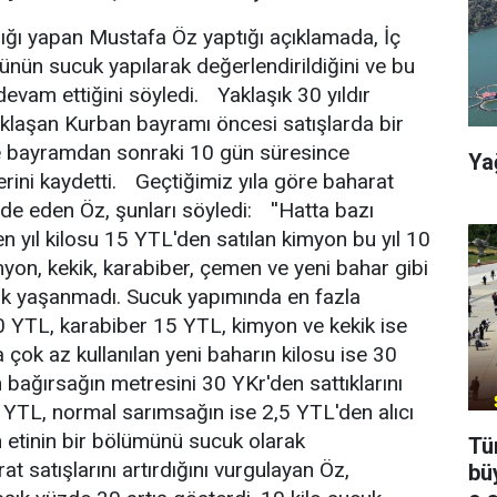
lığı yapan Mustafa Öz yaptığı açıklamada, İç
ünün sucuk yapılarak değerlendirildiğini ve bu
evam ettiğini söyledi. Yaklaşık 30 yıldır
yaklaşan Kurban bayramı öncesi satışlarda bir
ve bayramdan sonraki 10 gün süresince
Ya
erini kaydetti. Geçtiğimiz yıla göre baharat
ade eden Öz, şunları söyledi: ''Hatta bazı
en yıl kilosu 15 YTL'den satılan kimyon bu yıl 10
imyon, kekik, karabiber, çemen ve yeni bahar gibi
klik yaşanmadı. Sucuk yapımında en fazla
u 10 YTL, karabiber 15 YTL, kimyon ve kekik ise
çok az kullanılan yeni baharın kilosu ise 30
 bağırsağın metresini 30 YKr'den sattıklarını
0 YTL, normal sarımsağın ise 2,5 YTL'den alıcı
etinin bir bölümünü sucuk olarak
Tü
t satışlarını artırdığını vurgulayan Öz,
bü