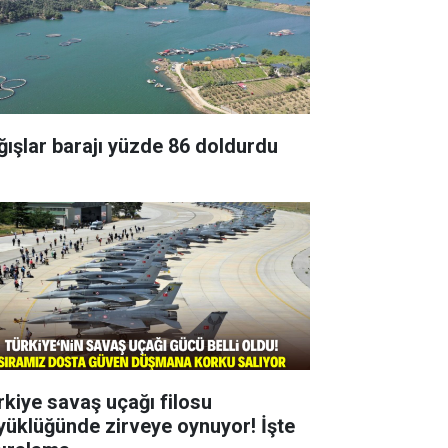
ğışlar barajı yüzde 86 doldurdu
rkiye savaş uçağı filosu
yüklüğünde zirveye oynuyor! İşte