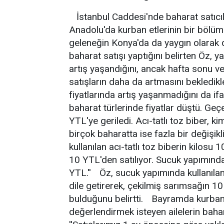
İstanbul Caddesi'nde baharat satıcı
Anadolu'da kurban etlerinin bir bölüm
geleneğin Konya'da da yaygın olarak d
baharat satışı yaptığını belirten Öz, 
artış yaşandığını, ancak hafta sonu 
satışların daha da artmasını bekledikl
fiyatlarında artış yaşanmadığını da if
baharat türlerinde fiyatlar düştü. Geç
YTL'ye geriledi. Acı-tatlı toz biber, k
birçok baharatta ise fazla bir değişi
kullanılan acı-tatlı toz biberin kilos
10 YTL'den satılıyor. Sucuk yapımında 
YTL.'' Öz, sucuk yapımında kullanılan
dile getirerek, çekilmiş sarımsağın 1
bulduğunu belirtti. Bayramda kurban 
değerlendirmek isteyen ailelerin bahara