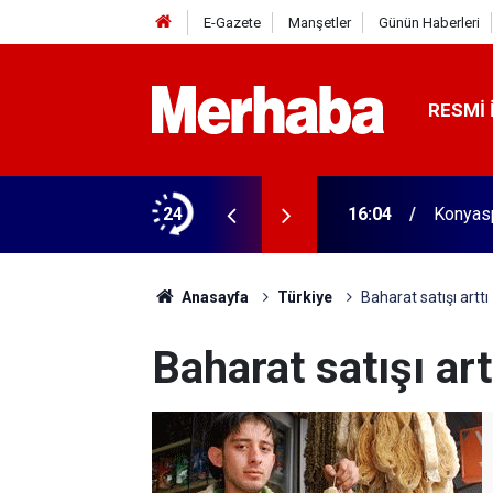
E-Gazete
Manşetler
Günün Haberleri
RESMI 
biçerdöver satın aldı! 313 beygir motoru var
24
16:04
Konyasp
Anasayfa
Türkiye
Baharat satışı arttı
Baharat satışı art