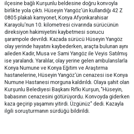
ilçesine bağlı Kurşunlu beldesine doğru konvoyla
birlikte yola çıktı. Hüseyin Yangöz'ün kullandığı 42 Z
0805 plakalı kamyonet, Konya Afyonkarahisar
Karayolu'nun 10. kilometresi civarında sürücünün
direksiyon hakimiyetini kaybetmesi sonucu
şarampole devrildi. Kazada sürücü Hüseyin Yangöz
olay yerinde hayatını kaybederken, araçta bulunan aynı
aileden Kadir, Musa ve Sami Yangöz ile Veyis Satılmış
ise yaralandı. Yaralılar, olay yerine gelen ambulanslarla
Konya Numune ve Konya Eğitim ve Araştırma
hastanelerine, Hüseyin Yangöz'ün cenazesi ise Konya
Numune Hastanesi morguna kaldırıldı. Olaya şahit olan
Kurşunlu Belediyesi Başkanı Rıfkı Kurşun, "Hüseyin,
babasının cenazesini götürüyordu. Konvoyda giderken
kaza geçirip yaşamını yitirdi. Üzgünüz" dedi. Kazayla
ilgili soruşturmanın sürdüğü bildirildi.