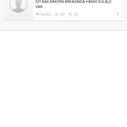
GİT BAK BAKIYIM ARKASINDA HANGİ SÜLALE
VAR.
Yanıtla
(5)
(2)