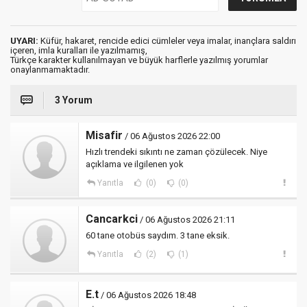
UYARI:
Küfür, hakaret, rencide edici cümleler veya imalar, inançlara saldırı
içeren, imla kuralları ile yazılmamış,
Türkçe karakter kullanılmayan ve büyük harflerle yazılmış yorumlar
onaylanmamaktadır.
3 Yorum
Misafir
/ 06 Ağustos 2026 22:00
Hızlı trendeki sıkıntı ne zaman çözülecek. Niye
açıklama ve ilgilenen yok
Yanıtla
(0)
(0)
Cancarkci
/ 06 Ağustos 2026 21:11
60 tane otobüs saydım. 3 tane eksik.
Yanıtla
(2)
(1)
E.t
/ 06 Ağustos 2026 18:48