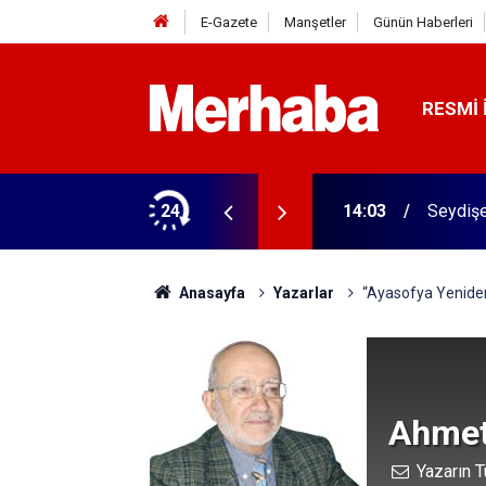
E-Gazete
Manşetler
Günün Haberleri
RESMI 
 personel alacak
24
14:03
Seydişe
Anasayfa
Yazarlar
“Ayasofya Yeniden 
Ahmet
Yazarın T