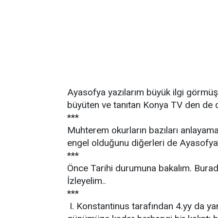
Ayasofya yazılarım büyük ilgi görmüş
büyüten ve tanıtan Konya TV den de d
***
Muhterem okurların bazıları anlayamad
engel olduğunu diğerleri de Ayasofya’n
***
Önce Tarihi durumuna bakalım. Burada
İzleyelim..
***
I. Konstantinus tarafından 4.yy da yan