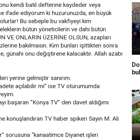
t onu kendi batıl defterine kaydeder veya
rse ifade ediyorum ki huzurunuzda, en büyük
lurlar! Bu sebeple bu vakfiyeyi kim
eleklerin bütün yöneticilerin ve dahi bütün
UN VE ONLARIN ÜZERİNE OLSUN, azapları
lerine bakılmasın. Kim bunları işittikten sonra
, günahı onu değiştirene kalacaktır. Allah azabı
Do
bul
leri yerine gelmiştir sanırım.
adete açılabilir mi” ise TV oturumumda
yeyim.
mayı başaran “Konya TV” den davet aldığımı
ne konuşlandıran TV haber spikeri Sayın M. Ali
r” sorusuna “kanaatimce Diyanet işleri