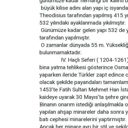
günümüze kadar herhangi bir kalıntı 
büyük kilise adını alan yapı iç isyanda 
Theodisius tarafından yapılmış 415 yı
532 yılındaki ayaklanmada yıkılmıştır.
Günümüze kadar gelen yapı 532 de yani
tarafından yapılmıştır.
O zamanlar dünyada 55 m. Yüksekliği
bulunmamaktadır.
IV. Haçlı Seferi ( 1204-1261) sı
bina yatma tehlikesi gösterince Osm
yaparken ileride Türkler zapt edince 
olacak şekilde payandaları tamamlamı
1453’te Fatih Sultan Mehmet Han İsta
kaideye uyarak 30 Mayıs’ta şehre gir
Binanın onarım istediği anlaşılmakla o
yapılan ahşap minareler daha sonra yı
batı cephesi minarelerini yaptırmıştır.
Ancak her minare ayrı bir stil ve şeki