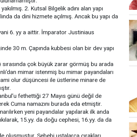
bulunamamıştır.
yakılmış. 2. Kutsal Bilgelik adını alan yapı
lında da dini hizmete açılmış. Ancak bu yapı da
 6. yy a aittir. İmparator Justiniaus
nde 30 m. Çapında kubbesi olan bir dev yapı
rasında çok büyük zarar görmüş bu arada
anlı’dan mimar istenmiş bu mimar payandaları
cami olur düşüncesi ile üstlerine minare de
ştır.
nbul’u fethettiği 27 Mayıs günü değil de
erek Cuma namazını burada eda etmiştir.
narılırken yeni payandalar yapılarak ilk anda
kılarak, 15.yy. da doğu cephesi, 16.yy. da da
lde oluşmuştur. Sebebi ustalarca çırakları