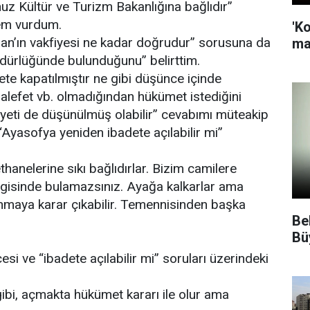
z Kültür ve Turizm Bakanlığına bağlıdır”
dem vurdum.
'K
an’ın vakfiyesi ne kadar doğrudur” sorusuna da
ma
dürlüğünde bulunduğunu” belirttim.
te kapatılmıştır ne gibi düşünce içinde
alefet vb. olmadığından hükümet istediğini
yeti de düşünülmüş olabilir” cevabımı müteakip
“Ayasofya yeniden ibadete açılabilir mi”
hanelerine sıkı bağlıdırlar. Bizim camilere
e ilgisinde bulamazsınız. Ayağa kalkarlar ama
lanmaya karar çıkabilir. Temennisinden başka
Be
Bü
si ve “ibadete açılabilir mi” soruları üzerindeki
ibi, açmakta hükümet kararı ile olur ama