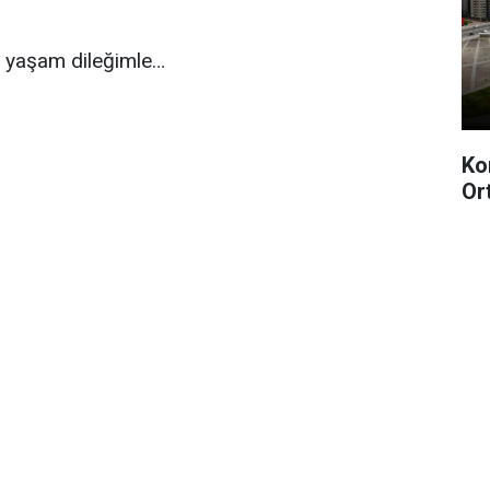
le yaşam dileğimle…
Ko
Or