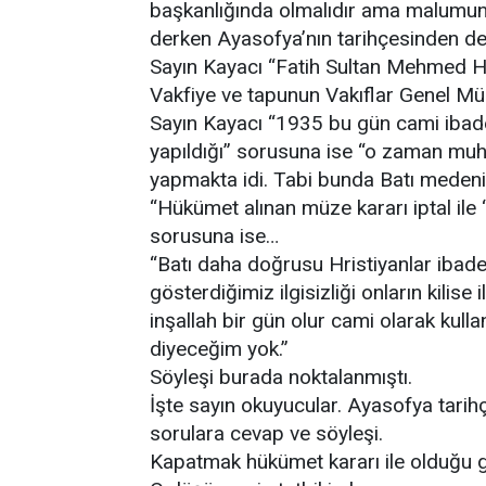
başkanlığında olmalıdır ama malumunu
derken Ayasofya’nın tarihçesinden 
Sayın Kayacı “Fatih Sultan Mehmed H
Vakfiye ve tapunun Vakıflar Genel Mü
Sayın Kayacı “1935 bu gün cami ibade
yapıldığı” sorusuna ise “o zaman muh
yapmakta idi. Tabi bunda Batı medeni
“Hükümet alınan müze kararı iptal ile 
sorusuna ise…
“Batı daha doğrusu Hristiyanlar ibadet
gösterdiğimiz ilgisizliği onların kilis
inşallah bir gün olur cami olarak kul
diyeceğim yok.”
Söyleşi burada noktalanmıştı.
İşte sayın okuyucular. Ayasofya tarihçe
sorulara cevap ve söyleşi.
Kapatmak hükümet kararı ile olduğu g