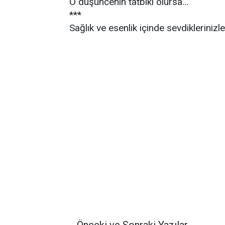
O düşüncenin tatbiki olursa…
***
Sağlık ve esenlik içinde sevdikleriniz