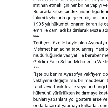
imtihan etmek için her birine yapıyı ve
Bu arada kilise içindeki insan figürler
İslami levhalarla gölgelenmiş, asıllar
1935 yılı hükümeti onarım kararı ile 
emri ile cami adı kaldırılarak Müze adı
***
Tarihçesi özetle böyle olan Ayasofya 
Mehmet han adına tapulanmış. Yani pa
müdürlüğünde vasiyeti ile beraber me
Gelelim Fatih Sultan Mehmed’in Vakfi
***
“İşte bu benim Ayasofya vakfiyem do
vakfiyemi değiştirirse, bir maddesini 
fasit veya fasık teville veya herhangi
hükmünü yürürlükten kaldırmaya kastede
bunları yapanlara yol gösterirlerse v
onda tasarruf yapmaya kalkarlar, cami