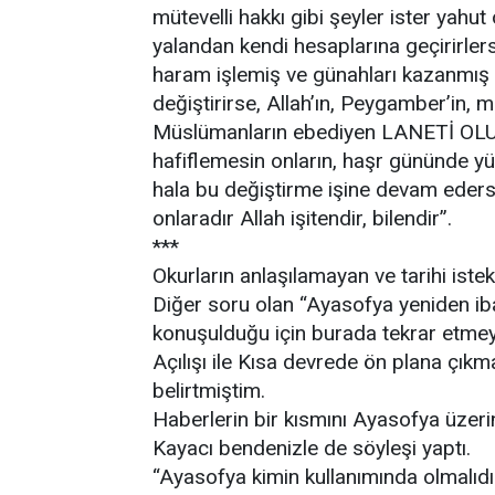
mütevelli hakkı gibi şeyler ister yahu
yalandan kendi hesaplarına geçirirle
haram işlemiş ve günahları kazanmış o
değiştirirse, Allah’ın, Peygamber’in, m
Müslümanların ebediyen LANETİ OL
hafiflemesin onların, haşr gününde yüz
hala bu değiştirme işine devam ederse
onlaradır Allah işitendir, bilendir”.
***
Okurların anlaşılamayan ve tarihi istek
Diğer soru olan “Ayasofya yeniden ib
konuşulduğu için burada tekrar etme
Açılışı ile Kısa devrede ön plana çık
belirtmiştim.
Haberlerin bir kısmını Ayasofya üzeri
Kayacı bendenizle de söyleşi yaptı.
“Ayasofya kimin kullanımında olmalıdı