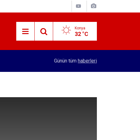
Konya
32 °C
13:53
'Konya’da taşınması istenirken iş makinelerinin 
Günün tüm
haberleri