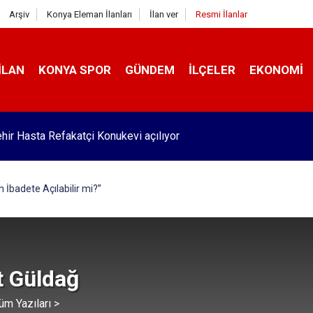
Arşiv
Konya Eleman İlanları
İlan ver
Resmi İlanlar
İLAN
KONYA SPOR
GÜNDEM
İLÇELER
EKONOMI
hir Hasta Refakatçi Konukevi açılıyor
İbadete Açılabilir mi?”
 Güldağ
üm Yazıları >