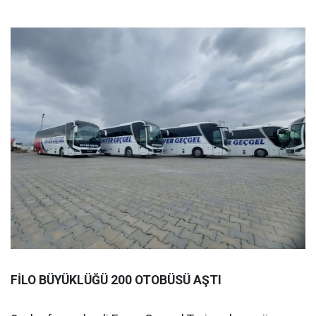
FİLO BÜYÜKLÜĞÜ 200 OTOBÜSÜ AŞTI