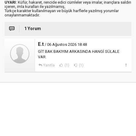
UYARI:
Küfür, hakaret, rencide edici cümleler veya imalar, inançlara saldırı
içeren, imla kuralları ile yazılmamış,
Türkçe karakter kullanılmayan ve büyük harflerle yazılmış yorumlar
onaylanmamaktadır.
1 Yorum
E.t
/ 06 Ağustos 2026 18:48
GİT BAK BAKIYIM ARKASINDA HANGİ SÜLALE
VAR.
Yanıtla
(1)
(1)