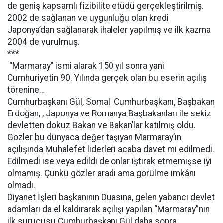
de geniş kapsamlı fizibilite etüdü gerçekleştirilmiş.
2002 de sağlanan ve uygunluğu olan kredi
Japonya’dan sağlanarak ihaleler yapılmış ve ilk kazma
2004 de vurulmuş.
***
“Marmaray’’ ismi alarak 150 yıl sonra yani
Cumhuriyetin 90. Yılında gerçek olan bu eserin açılış
törenine…
Cumhurbaşkanı Gül, Somali Cumhurbaşkanı, Başbakan
Erdoğan, , Japonya ve Romanya Başbakanları ile sekiz
devletten dokuz Bakan ve Bakan’lar katılmış oldu.
Gözler bu dünyaca değer taşıyan Marmaray’ın
açılışında Muhalefet liderleri acaba davet mi edilmedi.
Edilmedi ise veya edildi de onlar iştirak etmemişse iyi
olmamış. Çünkü gözler aradı ama görülme imkânı
olmadı.
Diyanet İşleri başkanının Duasına, gelen yabancı devlet
adamları da el kaldırarak açılışı yapılan “Marmaray”nın
ilk sürücüsü Cumhurbaşkanı Gül daha sonra