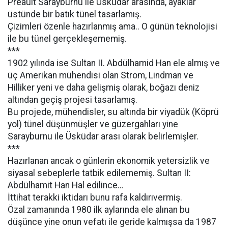
Preault Sarayburnu ile Üsküdar arasında, ayaklar
üstünde bir batık tünel tasarlamış.
Çizimleri özenle hazırlanmış ama.. O günün teknolojisi
ile bu tünel gerçekleşememiş.
***
1902 yılında ise Sultan II. Abdülhamid Han ele almış ve
üç Amerikan mühendisi olan Strom, Lindman ve
Hilliker yeni ve daha gelişmiş olarak, boğazı deniz
altından geçiş projesi tasarlamış.
Bu projede, mühendisler, su altında bir viyadük (Köprü
yol) tünel düşünmüşler ve güzergahları yine
Sarayburnu ile Üsküdar arası olarak belirlemişler.
***
Hazırlanan ancak o günlerin ekonomik yetersizlik ve
siyasal sebeplerle tatbik edilememiş. Sultan II:
Abdülhamit Han Hal edilince…
İttihat terakki iktidarı bunu rafa kaldırıvermiş.
Özal zamanında 1980 ilk aylarında ele alınan bu
düşünce yine onun vefatı ile geride kalmışsa da 1987