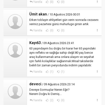
Yanıtla
(0)
(0)
Ümit akan
/ 10 Ağustos 2026 00:01
Erken toblayin ehliyetleri gün verin sonrada cezasını
veriniz pazartesi günü muhurluge girsin artık
Yanıtla
(0)
(0)
Kayı63
/ 09 Ağustos 2026 23:41
63 yaşındayım bu doğru bir karar her 65 yaşındaki
aynı refleks ve sağlığa sahip değil.80 yaş bence
araç kullanmamalı ama onlara ulaşım ve seyahat
için farklı kolaylıklar sağlanmalı.Misal taksilerde
belirli bir zaman peryodunda indirim yapılabilir.
Yanıtla
(1)
(1)
deveci
/ 09 Ağustos 2026 23:14
Deveye Sormuşlar Neren Eğri?
Nerem Doğru ki Demiş...
Yanıtla
(2)
(0)